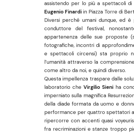
assistendo per lo più a spettacoli di 
Eugenio Finardi
in Piazza Torre di Bert
Diversi perché umani dunque, ed è prop
conduttore del festival, nonostan
appartenenza delle sue proposte (s
fotografiche, incontri di approfond
e spettacoli circensi) sta proprio 
l’umanità attraverso la comprensione d
come altro da noi, e quindi diverso.
Questa impellenza traspare dalle solu
laboratorio che
Virgilio Sieni
ha condo
imperniato sulla magnifica Resurrezio
della diade formata da uomo e donn
performance per quattro spettatori al
ripercorre con accenti quasi voyeuri
fra recriminazioni e stanze troppo pi