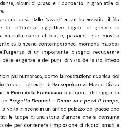
danza, alcuni di prosa e il concerto in gran stile di
a.
rio così. Dalle “visioni” a cui ho assistito, il filo
te le differenze oggettive legate al genere di
i va dalla danza al teatro, passando per mostre
imento sulla scena contemporanea, momenti musicali
nell’urgenza di un importante bisogno: recuperare
elle esigenze e dei punti di vista dell’altro, inteso
zioni più numerose, come la restituzione scenica del
tto con i cittadini di Sansepolcro al Museo Civico
ne di
Piero della Francesca
, così come dal rapporto
a in
Progetto Demoni – Come va a pezzi il tempo
,
la volta in scena in un antico palazzo del paese che
stici le tappe di una storia d’amore che si consuma
ccole per contenere l’implosione di ricordi amari e