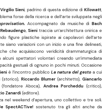
e
Virgilio Sieni
, padrino di questa edizione di
Kilowatt
,
ma forse della ricerca e dell’arte sviluppata negli
provisation.
Accompagnato da musiche di
Bach
 Rebaudengo
,
Sieni
traccia un’architettura onirica e
ndo figure plastiche ispirate ai capolavori dell’arte
te siano variazioni con un inizio e una fine delineati,
iche che acquisiscono veridicità drammaturgica di
alcuni spettatori volontari creando un’immediata
pacità gestuali di ognuno in pochi minuti. Occasione
ieni
è l’incontro pubblico
La natura del gesto
a cui
i
(storico),
Riccardo Blumer
(architetto),
Giancarlo
(fondatore Aboca),
Andrea Porcheddu
(critico),
io Zanardi
(editore).
 nel weekend d’apertura, uno collettivo e tre soli.
Be SpectACTive!
sostenuto tra gli altri anche da