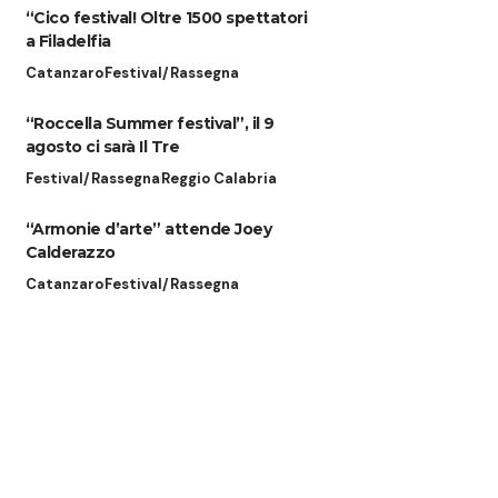
“Cico festival! Oltre 1500 spettatori
a Filadelfia
Catanzaro
Festival/Rassegna
“Roccella Summer festival”, il 9
agosto ci sarà Il Tre
Festival/Rassegna
Reggio Calabria
“Armonie d’arte” attende Joey
Calderazzo
Catanzaro
Festival/Rassegna