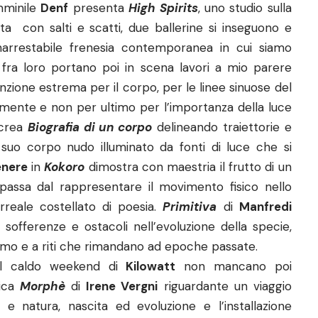
emminile
Denf
presenta
High Spirits
, uno studio sulla
a con salti e scatti, due ballerine si inseguono e
narrestabile frenesia contemporanea in cui siamo
 fra loro portano poi in scena lavori a mio parere
zione estrema per il corpo, per le linee sinuose del
ente e non per ultimo per l’importanza della luce
crea
Biografia di un corpo
delineando traiettorie e
l suo corpo nudo illuminato da fonti di luce che si
enere
in
Kokoro
dimostra con maestria il frutto di un
 passa dal rappresentare il movimento fisico nello
reale costellato di poesia.
Primitiva
di
Manfredi
sofferenze e ostacoli nell’evoluzione della specie,
uomo e a riti che rimandano ad epoche passate.
del caldo weekend di
Kilowatt
non mancano poi
fica
Morphè
di
Irene Vergni
riguardante un viaggio
a e natura, nascita ed evoluzione e l’installazione