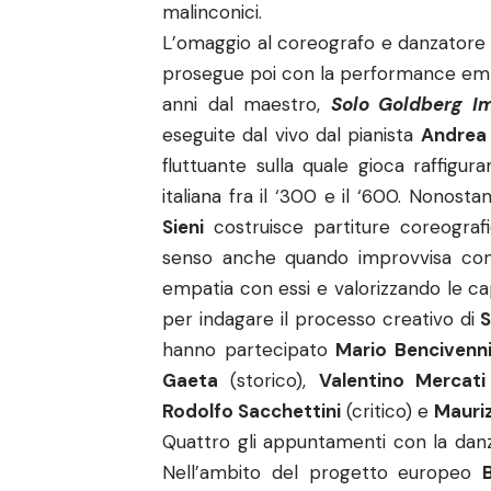
malinconici.
L’omaggio al coreografo e danzator
prosegue poi con la performance emble
anni dal maestro,
Solo Goldberg Im
eseguite dal vivo dal pianista
Andrea
fluttuante sulla quale gioca raffigura
italiana fra il ‘300 e il ‘600. Nonostan
Sieni
costruisce partiture coreograf
senso anche quando improvvisa con 
empatia con essi e valorizzando le ca
per indagare il processo creativo di
S
hanno partecipato
Mario Bencivenn
Gaeta
(storico),
Valentino Mercati
Rodolfo Sacchettini
(critico) e
Mauriz
Quattro gli appuntamenti con la danza
Nell’ambito del progetto europeo