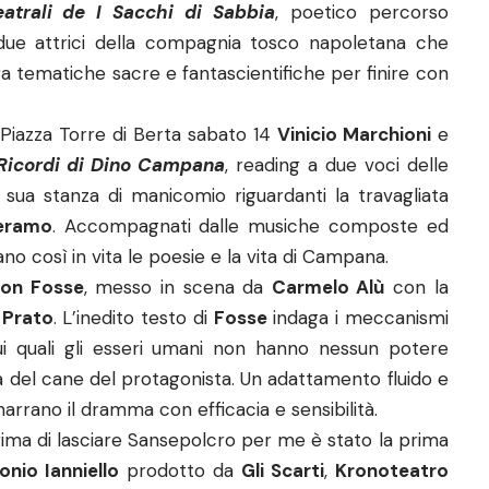
atrali de I Sacchi di Sabbia
, poetico percorso
a due attrici della compagnia tosco napoletana che
a tematiche sacre e fantascientifiche per finire con
in Piazza Torre di Berta sabato 14
Vinicio Marchioni
e
 Ricordi di Dino Campana
, reading a due voci delle
 sua stanza di manicomio riguardanti la travagliata
leramo
. Accompagnati dalle musiche composte ed
tano così in vita le poesie e la vita di Campana.
on Fosse
, messo in scena da
Carmelo Alù
con la
 Prato
. L’inedito testo di
Fosse
indaga i meccanismi
i quali gli esseri umani non hanno nessun potere
 del cane del protagonista. Un adattamento fluido e
narrano il dramma con efficacia e sensibilità.
ma di lasciare Sansepolcro per me è stato la prima
onio Ianniello
prodotto da
Gli Scarti
,
Kronoteatro