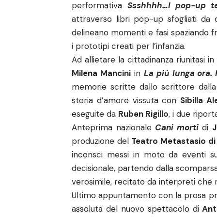
performativa
Ssshhhh…I pop-up te
attraverso libri pop-up sfogliati d
delineano momenti e fasi spaziando fr
i prototipi creati per l’infanzia.
Ad allietare la cittadinanza riunitasi 
Milena Mancini
in
La più lunga ora.
memorie scritte dallo scrittore dalla
storia d’amore vissuta con
Sibilla A
eseguite da
Ruben Rigillo
, i due ripor
Anteprima nazionale
Cani morti
di
J
produzione del
Teatro Metastasio di
inconsci messi in moto da eventi su
decisionale, partendo dalla scomparsa
verosimile, recitato da interpreti che 
Ultimo appuntamento con la prosa pri
assoluta del nuovo spettacolo di
Ant