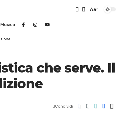
Aa
Font
Resizer
Musica
izione
tica che serve. Il
dizione
Condividi