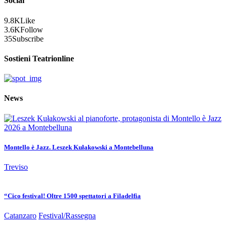
Social
9.8K
Like
3.6K
Follow
35
Subscribe
Sostieni Teatrionline
News
Montello è Jazz. Leszek Kułakowski a Montebelluna
Treviso
“Cico festival! Oltre 1500 spettatori a Filadelfia
Catanzaro
Festival/Rassegna