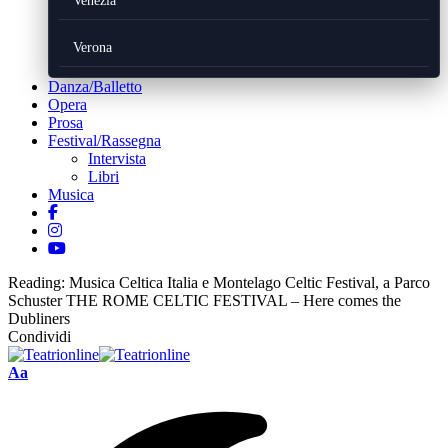
Venezia
Verona
Danza/Balletto
Opera
Prosa
Festival/Rassegna
Intervista
Libri
Musica
Reading:
Musica Celtica Italia e Montelago Celtic Festival, a Parco
Schuster THE ROME CELTIC FESTIVAL – Here comes the
Dubliners
Condividi
Font
Aa
Resizer