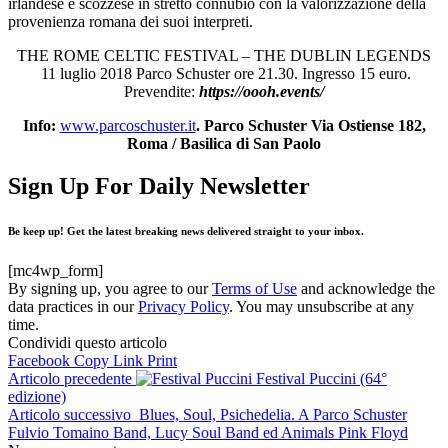
irlandese e scozzese in stretto connubio con la valorizzazione della
provenienza romana dei suoi interpreti.
THE ROME CELTIC FESTIVAL – THE DUBLIN LEGENDS
11 luglio 2018 Parco Schuster ore 21.30. Ingresso 15 euro.
Prevendite:
https://oooh.events/
Info:
www.parcoschuster.it
. Parco Schuster Via Ostiense 182,
Roma / Basilica di San Paolo
Sign Up For Daily Newsletter
Be keep up! Get the latest breaking news delivered straight to your inbox.
[mc4wp_form]
By signing up, you agree to our
Terms of Use
and acknowledge the
data practices in our
Privacy Policy
. You may unsubscribe at any
time.
Condividi questo articolo
Facebook
Copy Link
Print
Articolo precedente
Festival Puccini (64°
edizione)
Articolo successivo
Blues, Soul, Psichedelia. A Parco Schuster
Fulvio Tomaino Band, Lucy Soul Band ed Animals Pink Floyd