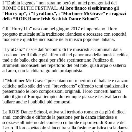
I “Dublin legends” non saranno però gli unici protagonisti del
ROME CELTIC FESTIVAL.
Al loro fianco si esibiranno gli
“
Hurry up
”, i “LyraDanz”, i “
Mortimer McGrave
” e i ragazzi
della “
ROIS Rome Irish Scottish Dance School
”.
Gli “Hurry Up” nascono nel giugno 2017 e imperniano il loro
progetto musicale sulla tradizione irlandese e scozzese con sonorità
moderne e qualche incursione nella musica popolare italiana.
”LyraDanz” nasce dall’incontro di tre musicisti accomunati dalla
passione per il folk e già affermati nel panorama della musica celtica,
trad e da ballo, che quasi per sfida sperimentano l’utilizzo di
strumenti inconsueti nel repertorio del bal folk, quali arpa o salterio
ad arco, con la chitarra grande protagonista.
I “Mortimer Mc Grave” presentano un repertorio di ballate e canzoni
celtiche nello stile dei veri ”bravehearts” offrendo temi tradizionali e
presentando le loro composizioni originali. I loro concerti hanno
fatto il giro d’Europa riempiendo ovunque piazze e festival facendo
ballare anche i pubblici più composti.
La ROIS Dance School, attiva sul territorio romano da più di dieci
anni, condivide e diffonde la passione per la danza irlandese e
scozzese all’interno del contesto culturale e sportivo di Roma e del
Lazio. Il loro spettacolo si incentra sulla fusione artistica tra la danza