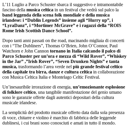
L’11 Luglio a Parco Schuster sbarca il suggestivo e intramontabile
fascino della
musica celtica
in un festival che vedrà sul palco la
band leggenda della scena folk mondiale e della musica
irlandese: i “Dublin L
egends
” insieme agli “
Hurry up
”, i
“LyraDanz”, i “
Mortimer McGrave
” e i ragazzi della “
ROIS
Rome Irish Scottish Dance School
”.
Dopo tanti anni passati on the road, macinando migliaia di concerti
con i “The Dubliners”, Thomas O’Brien, John O’Connor, Paul
Watchorn e John Cannon
tornano in Italia calcando il palco di
Parco Schuster per un’ora e mezza di “
Wild Rover
”, “
Whiskey
in the Jar
” ,”
Irish Rover
”, “
Seven Drunken Nights
” e tanta
musica,
trasformando l’area verde nel
più grande festival celtico
della capitale tra birra, danze e cultura celtica
in collaborazione
con Musica Celtica Italia e Montelago Celtic Festival.
Un’inesauribile irrorazione di energia,
un’emozionante esplosione
di folklore celtico
, una tangibile manifestazione del genio umano
sono le garanzie offerte dagli autentici depositari della cultura
musicale irlandese.
La semplicità del prodotto musicale offerto data dalla sola presenza
di voce, chitarre e violino è marchio di fabbrica delle leggende
dublinesi, i cui brani sono conosciuti e amati in tutto il mondo.