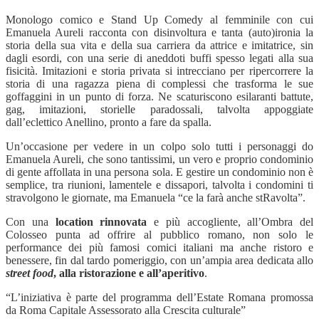
Monologo comico e Stand Up Comedy al femminile con cui
Emanuela Aureli racconta con disinvoltura e tanta (auto)ironia la
storia della sua vita e della sua carriera da attrice e imitatrice, sin
dagli esordi, con una serie di aneddoti buffi spesso legati alla sua
fisicit
à
. Imitazioni e storia privata si intrecciano per ripercorrere la
storia di una ragazza piena di complessi che trasforma le sue
goffaggini in un punto di forza. Ne scaturiscono esilaranti battute,
gag, imitazioni, storielle paradossali, talvolta appoggiate
dall
’
eclettico Anellino, pronto a fare da spalla.
Un’
occasione per vedere in un colpo solo tutti i personaggi do
Emanuela Aureli, che sono tantissimi, un vero e proprio condominio
di gente affollata in una persona sola. E gestire un condominio non è
semplice, tra riunioni, lamentele e dissapori, talvolta i condomini ti
stravolgono le giornate, ma Emanuela
“
ce la far
à
anche stRavolta
”.
Con una
location rinnovata
e più accogliente, all
’
Ombra del
Colosseo punta ad offrire al pubblico romano, non solo le
performance dei più famosi comici italiani ma anche ristoro e
benessere, fin dal tardo pomeriggio, con un
’
ampia area dedicata allo
street food
, alla ristorazione e all
’
aperitivo
.
“
L’iniziativa è parte del programma dell’Estate Romana promossa
da Roma Capitale Assessorato alla Crescita culturale
”