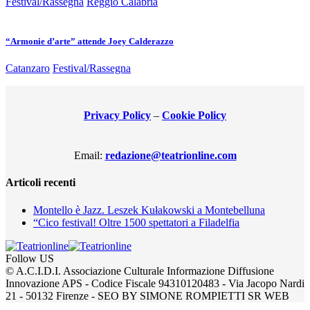
Festival/Rassegna
Reggio Calabria
“Armonie d’arte” attende Joey Calderazzo
Catanzaro
Festival/Rassegna
Privacy Policy
–
Cookie Policy
Email:
redazione@teatrionline.com
Articoli recenti
Montello è Jazz. Leszek Kułakowski a Montebelluna
“Cico festival! Oltre 1500 spettatori a Filadelfia
Follow US
© A.C.I.D.I. Associazione Culturale Informazione Diffusione
Innovazione APS - Codice Fiscale 94310120483 - Via Jacopo Nardi
21 - 50132 Firenze - SEO BY SIMONE ROMPIETTI SR WEB