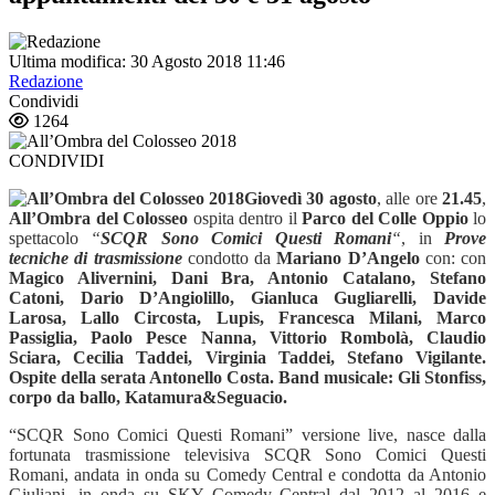
Ultima modifica: 30 Agosto 2018 11:46
Redazione
Condividi
1264
CONDIVIDI
Giovedì 30 agosto
, alle ore
21.45
,
All
’
Ombra del Colosseo
ospita dentro il
Parco del Colle Oppio
lo
spettacolo
“
SCQR Sono Comici Questi Romani
“
, in
Prove
tecniche di trasmissione
condotto da
Mariano D
’
Angelo
con: con
Magico Alivernini, Dani Bra, Antonio Catalano, Stefano
Catoni, Dario D
’
Angiolillo, Gianluca Gugliarelli, Davide
Larosa, Lallo Circosta, Lupis, Francesca Milani, Marco
Passiglia, Paolo Pesce Nanna, Vittorio Rombol
à
, Claudio
Sciara, Cecilia Taddei, Virginia Taddei, Stefano Vigilante.
Ospite della serata Antonello Costa. Band musicale: Gli Stonfiss,
corpo da ballo, Katamura&Seguacio.
“SCQR Sono Comici Questi Romani” versione live, nasce dalla
fortunata trasmissione televisiva SCQR Sono Comici Questi
Romani, andata in onda su Comedy Central e condotta da Antonio
Giuliani, in onda su SKY Comedy Central dal 2012 al 2016 e