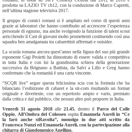
prodotta su LAZIO TV ch12, con la conduzione di Marco Capretti,
nell’ultima stagione televisiva 2017.
Il gruppo di comici romani si è ampliato nel corso di questi anni
grazie ai laboratori che hanno contribuito ad accrescere l
’
esperienza
personale di ognuno, ma anche svolgendo la funzione di talent scout
arricchendo il Cast di giovani molto promettenti costituendo così una
squadra ben amalgamata tra cabarettisti affermati e outsider.
La scuola romana ancora quest
’
anno nella figura del suo più grande
esponente Gigi Proietti ha dimostrato di essere valida e competitiva
in tutta Italia e con lui la grandissima schiera della generazione
successiva da Brignano a Battista, da Salvi a Lillo e Greg hanno
confermato che la romanità è una carta vincente.
“SCQR live” segue questa felicissima scia con la formula che ha
bilanciato l
’
esibizione di cabaret e la sit-com risultando un format
originale e divertente, con un repertorio ampio e vario, premiato
dalla critica e dal pubblico, che nessun altro può proporre in Italia.
Venerdì 31 agosto 2018
alle
21.45
, dentro il
Parco del Colle
Oppio
,
All
’
Ombra del Colosseo
ospita
Emanuela Aureli in
“
Ce
la far
ò anche stRavolta
”
, monolgo in due atti scritto da
Francesca Nunzi ed Emanuela Aureli, con la partecipazione alla
chitarra di Giandomenico Anellino.