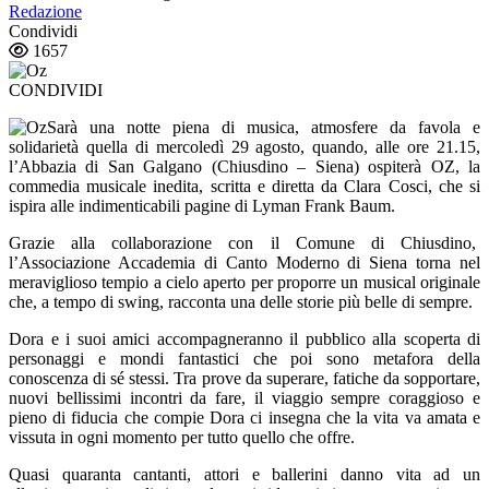
Redazione
Condividi
1657
CONDIVIDI
Sarà una notte piena di musica, atmosfere da favola e
solidarietà quella di mercoledì 29 agosto, quando, alle ore 21.15,
l’Abbazia di San Galgano (Chiusdino – Siena) ospiterà OZ, la
commedia musicale inedita, scritta e diretta da Clara Cosci, che si
ispira alle indimenticabili pagine di Lyman Frank Baum.
Grazie alla collaborazione con il Comune di Chiusdino,
l’Associazione Accademia di Canto Moderno di Siena torna nel
meraviglioso tempio a cielo aperto per proporre un musical originale
che, a tempo di swing, racconta una delle storie più belle di sempre.
Dora e i suoi amici accompagneranno il pubblico alla scoperta di
personaggi e mondi fantastici che poi sono metafora della
conoscenza di sé stessi. Tra prove da superare, fatiche da sopportare,
nuovi bellissimi incontri da fare, il viaggio sempre coraggioso e
pieno di fiducia che compie Dora ci insegna che la vita va amata e
vissuta in ogni momento per tutto quello che offre.
Quasi quaranta cantanti, attori e ballerini danno vita ad un