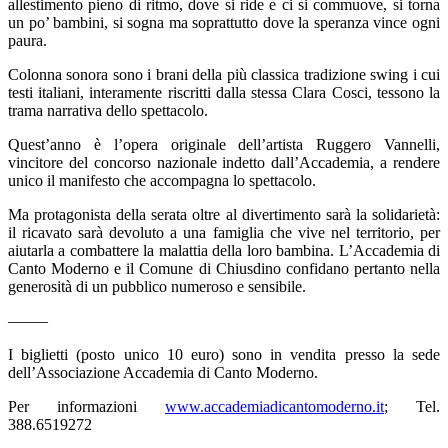
allestimento pieno di ritmo, dove si ride e ci si commuove, si torna
un po’ bambini, si sogna ma soprattutto dove la speranza vince ogni
paura.
Colonna sonora sono i brani della più classica tradizione swing i cui
testi italiani, interamente riscritti dalla stessa Clara Cosci, tessono la
trama narrativa dello spettacolo.
Quest’anno è l’opera originale dell’artista Ruggero Vannelli,
vincitore del concorso nazionale indetto dall’Accademia, a rendere
unico il manifesto che accompagna lo spettacolo.
Ma protagonista della serata oltre al divertimento sarà la solidarietà:
il ricavato sarà devoluto a una famiglia che vive nel territorio, per
aiutarla a combattere la malattia della loro bambina. L’Accademia di
Canto Moderno e il Comune di Chiusdino confidano pertanto nella
generosità di un pubblico numeroso e sensibile.
——–
I biglietti (posto unico 10 euro) sono in vendita presso la sede
dell’Associazione Accademia di Canto Moderno.
Per informazioni
www.accademiadicantomoderno.it
; Tel.
388.6519272