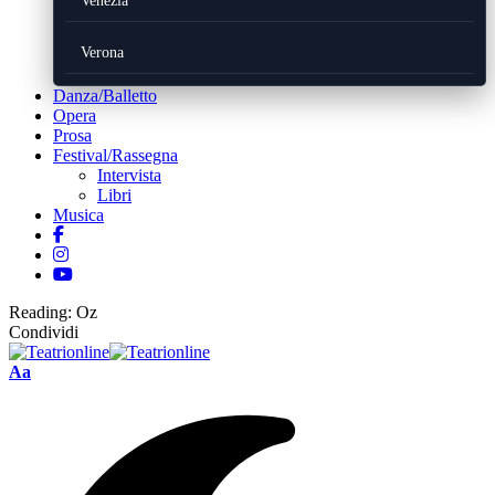
Venezia
Verona
Danza/Balletto
Opera
Prosa
Festival/Rassegna
Intervista
Libri
Musica
Reading:
Oz
Condividi
Font
Aa
Resizer