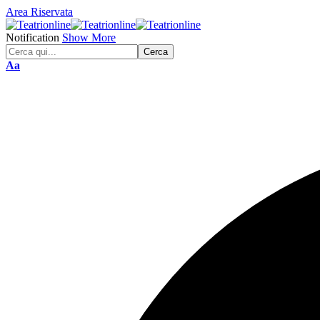
Area Riservata
Notification
Show More
Font
Aa
Resizer