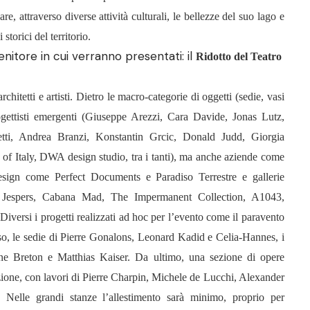
e, attraverso diverse attività culturali, le bellezze del suo lago e
torici del territorio.
tenitore in cui verranno presentati: il
Ridotto del Teatro
chitetti e artisti. Dietro le macro-categorie di oggetti (sedie, vasi
rogettisti emergenti (Giuseppe Arezzi, Cara Davide, Jonas Lutz,
tti, Andrea Branzi, Konstantin Grcic, Donald Judd, Giorgia
f Italy, DWA design studio, tra i tanti), ma anche aziende come
design come Perfect Documents e Paradiso Terrestre e gallerie
er Jespers, Cabana Mad, The Impermanent Collection, A1043,
 Diversi i progetti realizzati ad hoc per l’evento come il paravento
o, le sedie di Pierre Gonalons, Leonard Kadid e Celia-Hannes, i
ne Breton e Matthias Kaiser. Da ultimo, una sezione di opere
zione, con lavori di Pierre Charpin, Michele de Lucchi, Alexander
Nelle grandi stanze l’allestimento sarà minimo, proprio per