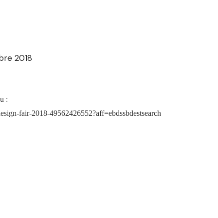
bre 2018
su :
o-design-fair-2018-49562426552?aff=ebdssbdestsearch