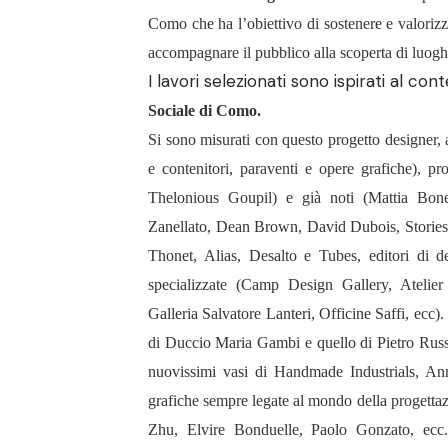
Como che ha l’obiettivo di sostenere e valorizzar
accompagnare il pubblico alla scoperta di luoghi s
I lavori selezionati sono ispirati al con
Sociale di Como.
Si sono misurati con questo progetto designer, ar
e contenitori, paraventi e opere grafiche), p
Thelonious Goupil) e già noti (Mattia Bone
Zanellato, Dean Brown, David Dubois, Stories o
Thonet, Alias, Desalto e Tubes, editori di 
specializzate (Camp Design Gallery, Ateli
Galleria Salvatore Lanteri, Officine Saffi, ecc).
di Duccio Maria Gambi e quello di Pietro Russ
nuovissimi vasi di Handmade Industrials, An
grafiche sempre legate al mondo della progetta
Zhu, Elvire Bonduelle, Paolo Gonzato, ecc. 