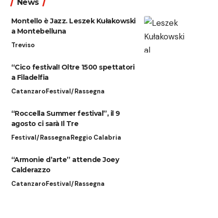
News
Montello è Jazz. Leszek Kułakowski
a Montebelluna
Treviso
“Cico festival! Oltre 1500 spettatori
a Filadelfia
Catanzaro
Festival/Rassegna
“Roccella Summer festival”, il 9
agosto ci sarà Il Tre
Festival/Rassegna
Reggio Calabria
“Armonie d’arte” attende Joey
Calderazzo
Catanzaro
Festival/Rassegna