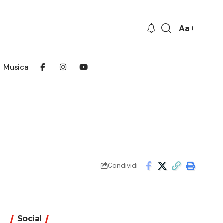
Aa
Font
Resizer
Musica
Condividi
Social