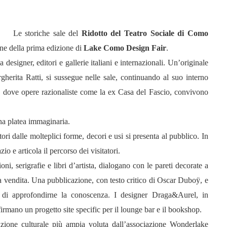
Le storiche sale del
Ridotto del Teatro Sociale di Como
one della prima edizione di
Lake Como Design Fair
.
 designer, editori e gallerie italiani e internazionali. Un’originale
gherita Ratti, si sussegue nelle sale, continuando al suo interno
no, dove opere razionaliste come la ex Casa del Fascio, convivono
na platea immaginaria.
ori dalle molteplici forme, decori e usi si presenta al pubblico. In
io e articola il percorso dei visitatori.
ioni, serigrafie e libri d’artista, dialogano con le pareti decorate a
la vendita. Una pubblicazione, con testo critico di Oscar Duboÿ, e
no di approfondirne la conoscenza. I designer Draga&Aurel, in
rmano un progetto site specific per il lounge bar e il bookshop.
zione culturale più ampia voluta dall’associazione Wonderlake