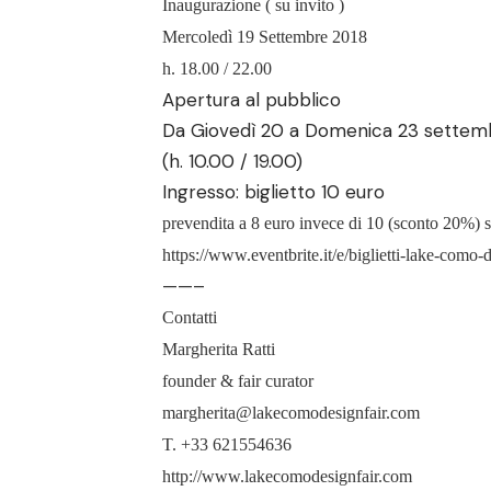
Inaugurazione ( su invito )
Mercoledì 19 Settembre 2018
h. 18.00 / 22.00
Apertura al pubblico
Da Giovedì 20 a Domenica 23 settem
(h. 10.00 / 19.00)
Ingresso: biglietto 10 euro
prevendita a 8 euro invece di 10 (sconto 20%
) 
https://www.eventbrite.it/e/biglietti-lake-com
——–
Contatti
Margherita Ratti
founder & fair curator
margherita@lakecomodesignfair.com
T. +33 621554636
http://www.lakecomodesignfair.com