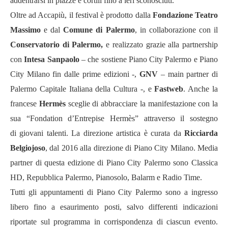
addentrarsi in piazze e cortili fino a ieri sconosciuti.
Oltre ad Accapiù, il festival è prodotto dalla
Fondazione
Teatro
Massimo
e dal
Comune di Palermo
, in collaborazione con il
Conservatorio di Palermo,
e realizzato grazie alla partnership
con
Intesa Sanpaolo
– che sostiene Piano City Palermo e Piano
City Milano fin dalle prime edizioni -,
GNV
– main partner di
Palermo Capitale Italiana della Cultura -, e
Fastweb
. Anche la
francese
Hermès
sceglie di abbracciare la manifestazione con la
sua “Fondation d’Entrepise Hermès” attraverso il sostegno
di giovani talenti. La direzione artistica è curata da
Ricciarda
Belgiojoso
, dal 2016 alla direzione di Piano City Milano. Media
partner di questa edizione di Piano City Palermo sono Classica
HD, Repubblica Palermo, Pianosolo, Balarm e Radio Time.
Tutti gli appuntamenti di Piano City Palermo sono a ingresso
libero fino a esaurimento posti, salvo differenti indicazioni
riportate sul programma in corrispondenza di ciascun evento.