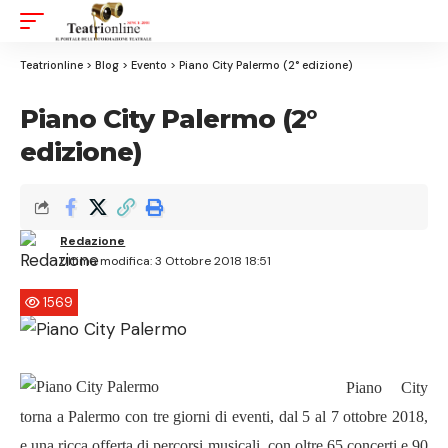
Aa
Font
Resizer
Teatrionline
>
Blog
>
Evento
>
Piano City Palermo (2° edizione)
Piano City Palermo (2°
edizione)
Redazione
Ultima modifica: 3 Ottobre 2018 18:51
1569
Piano City
torna a Palermo con tre giorni di eventi, dal 5 al 7 ottobre 2018,
e una ricca offerta di percorsi musicali, con oltre 65 concerti e 90