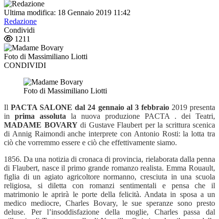
Ultima modifica: 18 Gennaio 2019 11:42
Redazione
Condividi
1211
Foto di Massimiliano Liotti
CONDIVIDI
Foto di Massimiliano Liotti
Il
PACTA SALONE
dal 24 gennaio al 3 febbraio
2019 presenta
in
prima assoluta
la nuova produzione PACTA . dei Teatri,
MADAME BOVARY
di Gustave Flaubert per la scrittura scenica
di Annig Raimondi anche interprete con Antonio Rosti: la lotta tra
ciò che vorremmo essere e ciò che effettivamente siamo.
1856. Da una notizia di cronaca di provincia, rielaborata dalla penna
di Flaubert, nasce il primo grande romanzo realista. Emma Rouault,
figlia di un agiato agricoltore normanno, cresciuta in una scuola
religiosa, si diletta con romanzi sentimentali e pensa che il
matrimonio le aprirà le porte della felicità. Andata in sposa a un
medico mediocre, Charles Bovary, le sue speranze sono presto
deluse. Per l’insoddisfazione della moglie, Charles passa dal