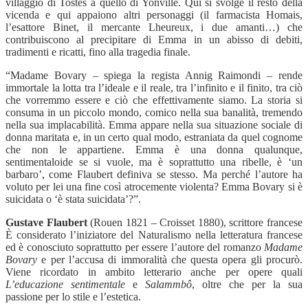
villaggio di Tostes a quello di Yonville. Qui si svolge il resto della
vicenda e qui appaiono altri personaggi (il farmacista Homais,
l’esattore Binet, il mercante Lheureux, i due amanti…) che
contribuiscono al precipitare di Emma in un abisso di debiti,
tradimenti e ricatti, fino alla tragedia finale.
“
Madame Bovary – spiega la regista Annig Raimondi – rende
immortale la lotta tra l’ideale e il reale, tra l’infinito e il finito, tra ciò
che vorremmo essere e ciò che effettivamente siamo. La storia si
consuma in un piccolo mondo, comico nella sua banalità, tremendo
nella sua implacabilità. Emma appare nella sua situazione sociale di
donna maritata e, in un certo qual modo, estraniata da quel cognome
che non le appartiene. Emma è una donna qualunque,
sentimentaloide se si vuole, ma è soprattutto una ribelle, è ‘un
barbaro’, come Flaubert definiva se stesso. Ma perché l’autore ha
voluto per lei una fine così atrocemente violenta? Emma Bovary si è
suicidata o ‘è stata suicidata’?”.
Gustave Flaubert
(Rouen 1821 – Croisset 1880), scrittore francese
È considerato l’iniziatore del Naturalismo nella letteratura francese
ed è conosciuto soprattutto per essere l’autore del romanzo
Madame
Bovary
e per l’accusa di immoralità che questa opera gli procurò.
Viene ricordato in ambito letterario anche per opere quali
L’educazione sentimentale
e
Salammbô
, oltre che per la sua
passione per lo stile e l’estetica.