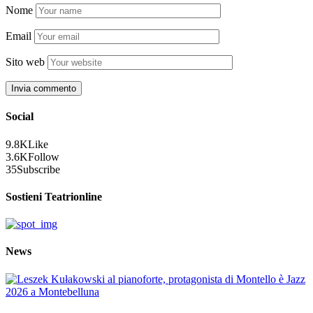
Nome
Email
Sito web
Social
9.8K
Like
3.6K
Follow
35
Subscribe
Sostieni Teatrionline
News