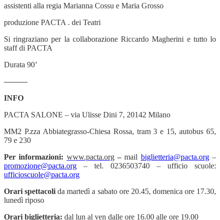
assistenti alla regia Marianna Cossu e Maria Grosso
produzione PACTA . dei Teatri
Si ringraziano per la collaborazione Riccardo Magherini e tutto lo
staff di PACTA
Durata 90’
———
INFO
PACTA SALONE – via Ulisse Dini 7, 20142 Milano
MM2 P.zza Abbiategrasso-Chiesa Rossa, tram 3 e 15, autobus 65,
79 e 230
Per informazioni:
www.pacta.org
–
mail
biglietteria@pacta.org
–
promozione@pacta.org
– tel. 0236503740 – ufficio scuole:
ufficioscuole@pacta.org
Orari spettacoli
da
martedì a sabato ore 20.45, domenica ore 17.30,
lunedì riposo
Orari biglietteria:
dal lun al ven dalle ore 16.00 alle ore 19.00