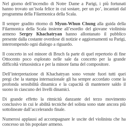
Nel giorno dell’incendio di Notre Dame a Parigi, i più fortunati
hanno trovato un’isola felice in cui sostare, per un po’, incantati dal
programma della Filarmonica della Scala.
Il sempre gradito ritorno di
Myun-Whun Chung
alla guida della
Filarmonica della Scala insieme all’esordio del giovane violinista
armeno
Sergey Khachatryan
hanno allontanato il pubblico
presente dalla costante overdose di notizie e aggiornamenti su Parigi,
interrompendo ogni dialogo a riguardo.
Il concerto in sol minore di Bruch fa parte di quel repertorio di fine
Ottocento poco esplorato nelle sale da concerto per la grande
difficoltà virtuosistica e per la minore fama del compositore.
Dell’interpretazione di Khachatryan sono venute fuori tutti quei
pregi che la stampa internazionale gli ha sempre accordato come la
profonda sensibilità dinamica e la capacità di mantenere saldo il
suono in ciascuno dei livelli dinamici.
Di grande effetto la ritmicità danzante del terzo movimento
conclusivo in cui le abilità tecniche del solista sono state ancora più
sottolineate dall’accelerando finale.
Numerosi applausi ad accompagnare le uscite del violinista che ha
concesso un bis popolare armeno.