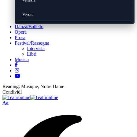
Venezia
Verona
Danza/Balletto
Opera
Prosa
Festival/Rassegna
Intervista
Libri
Musica
Reading:
Musique, Notre Dame
Condividi
Font
Aa
Resizer