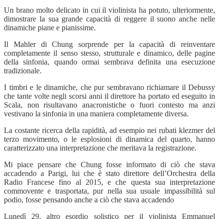
Un brano molto delicato in cui il violinista ha potuto, ulteriormente,
dimostrare la sua grande capacità di reggere il suono anche nelle
dinamiche piane e pianissime.
Il Mahler di Chung sorprende per la capacità di reinventare
completamente il senso stesso, strutturale e dinamico, delle pagine
della sinfonia, quando ormai sembrava definita una esecuzione
tradizionale.
I timbri e le dinamiche, che pur sembravano richiamare il Debussy
che tante volte negli scorsi anni il direttore ha portato ed eseguito in
Scala, non risultavano anacronistiche o fuori contesto ma anzi
vestivano la sinfonia in una maniera completamente diversa.
La costante ricerca della rapidità, ad esempio nei rubati klezmer del
terzo movimento, o le esplosioni di dinamica del quarto, hanno
caratterizzato una interpretazione che meritava la registrazione.
Mi piace pensare che Chung fosse informato di ciò che stava
accadendo a Parigi, lui che è stato direttore dell’Orchestra della
Radio Francese fino al 2015, e che questa sua interpretazione
commovente e trasportata, pur nella sua usuale impassibilità sul
podio, fosse pensando anche a ciò che stava accadendo
Lunedì 29, altro esordio solistico per il violinista Emmanuel