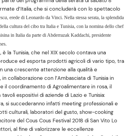
 parte del programma della serata di sabato 8
 Armate d’Italia, che si concluderà con lo spettacolo
esca
, erede di Leonardo da Vinci. Nella stessa serata, la splendida
lla cultura del cibo tra Italia e Tunisia, con la nomina dello chef
sina in Italia da parte di Abderrazak Kaddachi, presidente
hes.
è la Tunisia, che nel XIX secolo contava una
roduce ed esporta prodotti agricoli di vario tipo, tra
on una crescente attenzione alla qualità e
to, in collaborazione con l’Ambasciata di Tunisia in
e il coordinamento di Agroalimentare in rosa, il
avoli espositivi di aziende di Lazio e Tunisia:
ra, si succederanno infatti meeting professionali e
lotti culturali, laboratori del gusto, show-cooking
incitore del Cous Cous Festival 2018 di San Vito Lo
tori, al fine di valorizzare le eccellenze