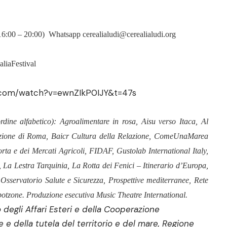
 16:00 – 20:00) Whatsapp
cerealialudi@cerealialudi.org
liaFestival
.com/watch?v=ewnZIkP0IJY&t=47s
rdine alfabetico): Agroalimentare in rosa, Aisu verso Itaca, Al
sezione di Roma, Baicr Cultura della Relazione, ComeUnaMarea
ta e dei Mercati Agricoli, FIDAF, Gustolab International Italy,
 La Lestra Tarquinia, La Rotta dei Fenici – Itinerario d’Europa,
Osservatorio Salute e Sicurezza, Prospettive mediterranee, Rete
tzone. Produzione esecutiva Music Theatre International.
o degli Affari Esteri e della Cooperazione
 e della tutela del territorio e del mare, Regione