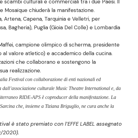
scambi culturali e commerciali tra i due Paesi. Il
e Mosaïque chiuderà la manifestazione.
ia, Artena, Capena, Tarquinia e Velletri, per
usa, Bagheria), Puglia (Gioia Del Colle) e Lombardia
e Maffei, campione olimpico di scherma, presidente
o al valore atletico) e accademico della cucina.
nizzazioni che collaborano e sostengono la
sua realizzazione.
alia Festival con collaborazione di enti nazionali ed
a dall’associazione culturale Music Theatre International e, da
editerraneo RIDE-APS è coproducer della manifestazione. La
la Sarcina che, insieme a Tiziana Briguglio, ne cura anche la
estival è stato premiato con l’EFFE LABEL assegnato
9/2020).