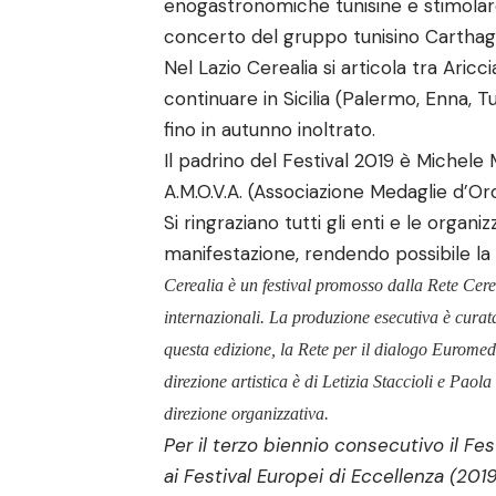
enogastronomiche tunisine e stimolare 
concerto del gruppo tunisino Carthag
Nel Lazio Cerealia si articola tra Aricc
continuare in Sicilia (Palermo, Enna, T
fino in autunno inoltrato.
Il padrino del Festival 2019 è Michel
A.M.O.V.A. (Associazione Medaglie d’Or
Si ringraziano tutti gli enti e le orga
manifestazione, rendendo possibile la 
Cerealia è un festival promosso dalla Rete Cere
internazionali. La produzione esecutiva è curat
questa edizione, la Rete per il dialogo Eurom
direzione artistica è di Letizia Staccioli e Pao
direzione organizzativa.
Per il terzo biennio consecutivo il F
ai Festival Europei di Eccellenza (201