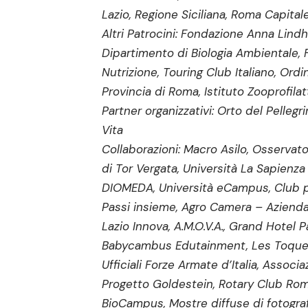
Lazio, Regione Siciliana, Roma Capital
Altri Patrocini: Fondazione Anna Lindh
Dipartimento di Biologia Ambientale, 
Nutrizione, Touring Club Italiano, Ordi
Provincia di Roma, Istituto Zooprofilat
Partner organizzativi: Orto del Pellegr
Vita
Collaborazioni: Macro Asilo, Osservato
di Tor Vergata, Università La Sapien
DIOMEDA, Università eCampus, Club pe
Passi insieme, Agro Camera – Aziend
Lazio Innova, A.M.O.V.A., Grand Hotel 
Babycambus Edutainment, Les Toques B
Ufficiali Forze Armate d’Italia, Associ
Progetto Goldestein, Rotary Club Roma
BioCampus, Mostre diffuse di fotografi