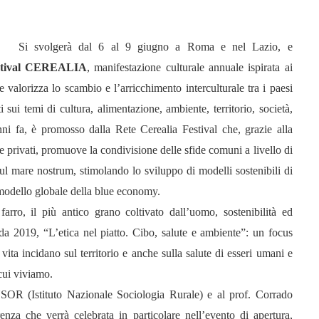
Si svolgerà dal 6 al 9 giugno a Roma e nel Lazio, e
stival CEREALIA
, manifestazione culturale annuale ispirata ai
valorizza lo scambio e l’arricchimento interculturale tra i paesi
sui temi di cultura, alimentazione, ambiente, territorio, società,
ni fa, è promosso dalla Rete Cerealia Festival che, grazie alla
 e privati, promuove la condivisione delle sfide comuni a livello di
 sul mare nostrum, stimolando lo sviluppo di modelli sostenibili di
modello globale della blue economy.
farro, il più antico grano coltivato dall’uomo, sostenibilità ed
da 2019, “L’etica nel piatto. Cibo, salute e ambiente”: un focus
 vita incidano sul territorio e anche sulla salute di esseri umani e
 cui viviamo.
NSOR (Istituto Nazionale Sociologia Rurale) e al prof. Corrado
nza che verrà celebrata in particolare nell’evento di apertura,