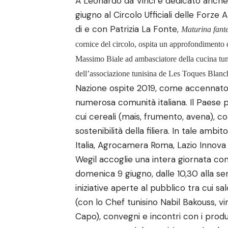
A Leonardo da Vinci è dedicato anche
giugno al Circolo Ufficiali delle Forze
di e con Patrizia La Fonte,
Maturina fant
cornice del circolo, ospita un approfondimento de
Massimo Biale ad ambasciatore della cucina tuni
dell’associazione tunisina de Les Toques Blanc
Nazione ospite 2019, come accennato, 
numerosa comunità italiana. Il Paese p
cui cereali (mais, frumento, avena), c
sostenibilità della filiera. In tale ambi
Italia, Agrocamera Roma, Lazio Innova 
Wegil accoglie una intera giornata con t
domenica 9 giugno, dalle 10,30 alla se
iniziative aperte al pubblico tra cui sa
(con lo Chef tunisino Nabil Bakouss, v
Capo), convegni e incontri con i produt