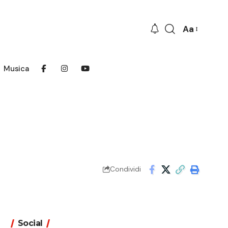
Aa
Font
Resizer
Musica
Condividi
Social