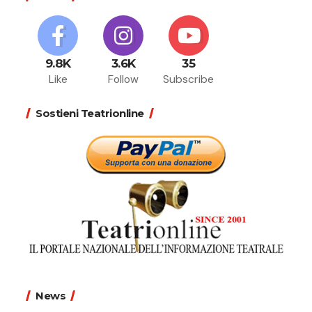
9.8K
3.6K
35
Like
Follow
Subscribe
Sostieni Teatrionline
News