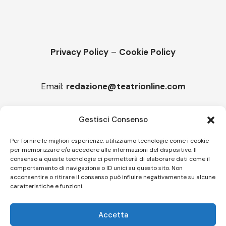
Privacy Policy
–
Cookie Policy
Email:
redazione@teatrionline.com
Articoli recenti
Gestisci Consenso
“Armonie d’arte”, Borgia borgo espanso
Per fornire le migliori esperienze, utilizziamo tecnologie come i cookie
per memorizzare e/o accedere alle informazioni del dispositivo. Il
“Color fest” torna in Calabria
consenso a queste tecnologie ci permetterà di elaborare dati come il
comportamento di navigazione o ID unici su questo sito. Non
acconsentire o ritirare il consenso può influire negativamente su alcune
caratteristiche e funzioni.
Follow US
Accetta
© A.C.I.D.I. Associazione Culturale Informazione Diffusione Innovazione