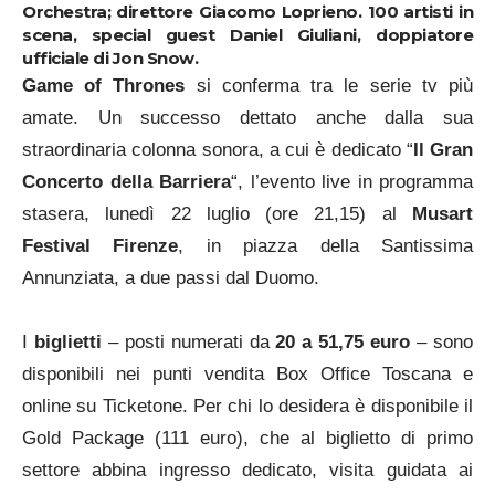
Orchestra
; direttore
Giacomo Loprieno
. 100 artisti in
scena, special guest
Daniel Giuliani
, doppiatore
ufficiale di Jon Snow.
Game of Thrones
si conferma tra le serie tv più
amate. Un successo dettato anche dalla sua
straordinaria colonna sonora, a cui è dedicato “
Il Gran
Concerto della Barriera
“, l’evento live in programma
stasera, lunedì 22 luglio (ore 21,15) al
Musart
Festival Firenze
, in piazza della Santissima
Annunziata, a due passi dal Duomo.
I
biglietti
– posti numerati da
20 a 51,75 euro
– sono
disponibili nei punti vendita Box Office Toscana e
online su Ticketone. Per chi lo desidera è disponibile il
Gold Package (111 euro), che al biglietto di primo
settore abbina ingresso dedicato, visita guidata ai