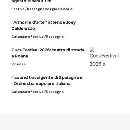
agosto ci sarà Il Tre
Festival/Rassegna
Reggio Calabria
“Armonie d’arte” attende Joey
Calderazzo
Catanzaro
Festival/Rassegna
CucuFestival 2026: teatro di strada
a Roana
Vicenza
Il sound travolgente di Sparagna e
l’Orchestra popolare italiana
Catanzaro
Festival/Rassegna