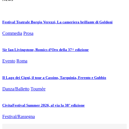
Festival Teatrale Borgio Verezzi, La cameriera brillante di Goldoni
Commedia
Prosa
Sir Ian Livingstone, Romics d’Oro della 37^ edizione
Evento
Roma
Il Lago dei Cigni, il tour a Cassino, Tarquinia, Ferento e Gubbio
Danza/Balletto
Tournèe
CivitaFestival Summer 2026, al via la 38° edizione
Festival/Rassegna