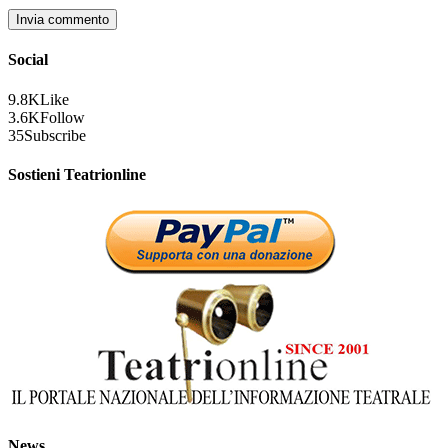
Social
9.8K
Like
3.6K
Follow
35
Subscribe
Sostieni Teatrionline
News