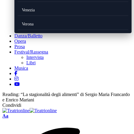
Venezia
Verona
Danza/Balletto
Opera
Prosa
Festival/Rassegna
Intervista
Libri
Musica
Reading:
“La stagionalità degli alimenti” di Sergio Maria Francardo
e Enrico Mariani
Condividi
Font
Aa
Resizer