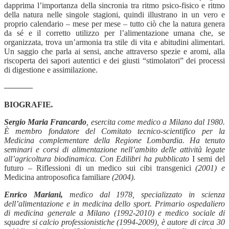
dapprima l’importanza della sincronia tra ritmo psico-fisico e ritmo
della natura nelle singole stagioni, quindi illustrano in un vero e
proprio calendario – mese per mese – tutto ciò che la natura genera
da sé e il corretto utilizzo per l’alimentazione umana che, se
organizzata, trova un’armonia tra stile di vita e abitudini alimentari.
Un saggio che parla ai sensi, anche attraverso spezie e aromi, alla
riscoperta dei sapori autentici e dei giusti “stimolatori” dei processi
di digestione e assimilazione.
———–
BIOGRAFIE
.
Sergio Maria Francardo
, esercita come medico a Milano dal 1980.
È membro fondatore del Comitato tecnico-scientifico per la
Medicina complementare della Regione Lombardia. Ha tenuto
seminari e corsi di alimentazione nell’ambito delle attività legate
all’agricoltura biodinamica. Con Edilibri ha pubblicato
I semi del
futuro – Riflessioni di un medico sui cibi transgenici
(2001) e
Medicina antroposofica familiare
(2004).
Enrico Mariani,
medico dal 1978, specializzato in scienza
dell’alimentazione e in medicina dello sport. Primario ospedaliero
di medicina generale a Milano (1992-2010) e medico sociale di
squadre si calcio professionistiche (1994-2009), è autore di circa 30