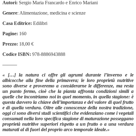
Autori:
Sergio Maria Francardo e Enrico Mariani
Genere
: Alimentazione, medicina e scienze
Casa Editrice:
Edilibri
Pagine:
160
Prezzo:
18,00 €
Codice ISBN:
978-8886943888
———
« […] la natura ci offre gli agrumi durante l’inverno e le
albicocche alla fine della primavera; le loro proprietà nutritive
sono diverse e proveremo a considerarne le differenze, ma resta
un punto fermo, cioè che la pianta affronta condizioni simili a
quelle che incontriamo noi in quel momento, in quella stagione: è
questa davvero la chiave dell’importanza e del valore di quel frutto
e di quella verdura. Oltre alle conoscenze della nostra tradizione,
oggi ci sono diversi studi scientifici che evidenziano come i vegetali
consumati nella loro specifica stagione di maturazione posseggano
proprietà nutritive superiori rispetto a un frutto o a una verdura
maturati al di fuori del proprio arco temporale ideale.»