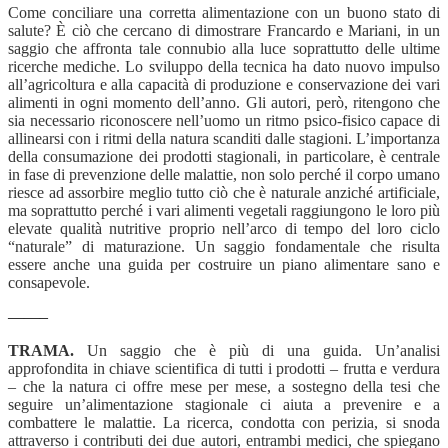
Come conciliare una corretta alimentazione con un buono stato di
salute? È ciò che cercano di dimostrare Francardo e Mariani, in un
saggio che affronta tale connubio alla luce soprattutto delle ultime
ricerche mediche. Lo sviluppo della tecnica ha dato nuovo impulso
all’agricoltura e alla capacità di produzione e conservazione dei vari
alimenti in ogni momento dell’anno. Gli autori, però, ritengono che
sia necessario riconoscere nell’uomo un ritmo psico-fisico capace di
allinearsi con i ritmi della natura scanditi dalle stagioni. L’importanza
della consumazione dei prodotti stagionali, in particolare, è centrale
in fase di prevenzione delle malattie, non solo perché il corpo umano
riesce ad assorbire meglio tutto ciò che è naturale anziché artificiale,
ma soprattutto perché i vari alimenti vegetali raggiungono le loro più
elevate qualità nutritive proprio nell’arco di tempo del loro ciclo
“naturale” di maturazione. Un saggio fondamentale che risulta
essere anche una guida per costruire un piano alimentare sano e
consapevole.
——–
TRAMA.
Un saggio che è più di una guida. Un’analisi
approfondita in chiave scientifica di tutti i prodotti – frutta e verdura
– che la natura ci offre mese per mese, a sostegno della tesi che
seguire un’alimentazione stagionale ci aiuta a prevenire e a
combattere le malattie. La ricerca, condotta con perizia, si snoda
attraverso i contributi dei due autori, entrambi medici, che spiegano