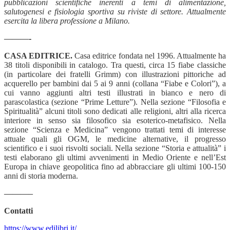
pubblicazioni scientifiche inerenti a temi di alimentazione,
salutogenesi e fisiologia sportiva su riviste di settore. Attualmente
esercita la libera professione a Milano.
———-
CASA EDITRICE.
Casa editrice fondata nel 1996. Attualmente ha
38 titoli disponibili in catalogo. Tra questi, circa 15 fiabe classiche
(in particolare dei fratelli Grimm) con illustrazioni pittoriche ad
acquerello per bambini dai 5 ai 9 anni (collana “Fiabe e Colori”), a
cui vanno aggiunti altri testi illustrati in bianco e nero di
parascolastica (sezione “Prime Letture”). Nella sezione “Filosofia e
Spiritualità” alcuni titoli sono dedicati alle religioni, altri alla ricerca
interiore in senso sia filosofico sia esoterico-metafisico. Nella
sezione “Scienza e Medicina” vengono trattati temi di interesse
attuale quali gli OGM, le medicine alternative, il progresso
scientifico e i suoi risvolti sociali. Nella sezione “Storia e attualità” i
testi elaborano gli ultimi avvenimenti in Medio Oriente e nell’Est
Europa in chiave geopolitica fino ad abbracciare gli ultimi 100-150
anni di storia moderna.
———–
Contatti
https://www.edilibri.it/