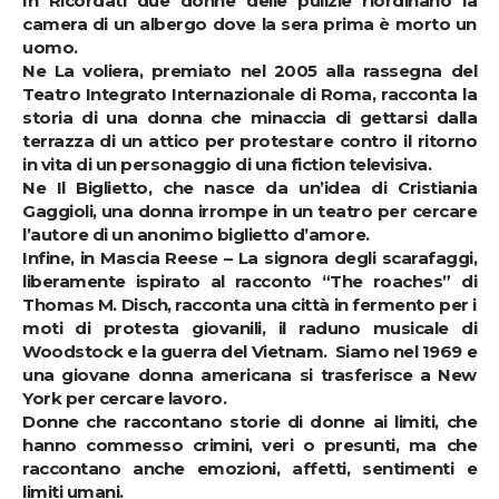
In
Ricordati
due donne delle pulizie riordinano la
camera di un albergo dove la sera prima è morto un
uomo.
Ne La voliera, premiato nel 2005 alla rassegna del
Teatro Integrato Internazionale di Roma, racconta la
storia di una donna che minaccia di gettarsi dalla
terrazza di un attico per protestare contro il ritorno
in vita di un personaggio di una fiction televisiva.
Ne
Il Biglietto
, che nasce da un’idea di Cristiania
Gaggioli, una donna irrompe in un teatro per cercare
l’autore di un anonimo biglietto d’amore.
Infine, in
Mascia Reese – La signora degli scarafaggi,
liberamente ispirato al racconto “The roaches” di
Thomas M. Disch, racconta una città in fermento per i
moti di protesta giovanili, il raduno musicale di
Woodstock e la guerra del Vietnam. Siamo nel 1969 e
una giovane donna americana si trasferisce a New
York per cercare lavoro.
Donne che raccontano storie di donne ai limiti, che
hanno commesso crimini, veri o presunti, ma che
raccontano anche emozioni, affetti, sentimenti e
limiti umani.