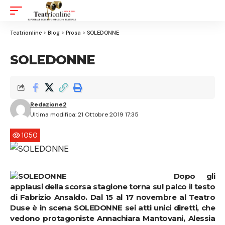
Aa
Font
Resizer
Teatrionline
>
Blog
>
Prosa
>
SOLEDONNE
SOLEDONNE
Redazione2
Ultima modifica: 21 Ottobre 2019 17:35
1050
Dopo gli
applausi della scorsa stagione torna sul palco il testo
di
Fabrizio Ansaldo. Dal 15 al 17 novembre al Teatro
Duse
è in scena
SOLEDONNE
sei atti unici diretti, che
vedono protagoniste
Annachiara Mantovani, Alessia