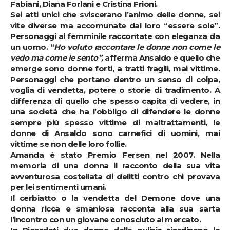
Fabiani, Diana Forlani e Cristina Frioni.
Sei atti unici che sviscerano l’animo delle donne, sei
vite diverse ma accomunate dal loro “essere sole”.
Personaggi al femminile raccontate con eleganza da
un uomo. “
Ho voluto raccontare le donne non come le
vedo ma come le sento”,
afferma Ansaldo e quello che
emerge sono donne forti, a tratti fragili, mai vittime.
Personaggi che portano dentro un senso di colpa,
voglia di vendetta, potere o storie di tradimento. A
differenza di quello che spesso capita di vedere, in
una società che ha l’obbligo di difendere le donne
sempre più spesso vittime di maltrattamenti, le
donne di Ansaldo sono carnefici di uomini, mai
vittime se non delle loro follie.
Amanda
è stato Premio Fersen nel 2007. Nella
memoria di una donna il racconto della sua vita
avventurosa costellata di delitti contro chi provava
per lei sentimenti umani.
Il
cerbiatto o la vendetta del Demone
dove una
donna ricca e smaniosa racconta alla sua sarta
l’incontro con un giovane conosciuto al mercato.