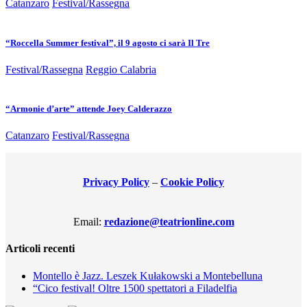
Catanzaro
Festival/Rassegna
“Roccella Summer festival”, il 9 agosto ci sarà Il Tre
Festival/Rassegna
Reggio Calabria
“Armonie d’arte” attende Joey Calderazzo
Catanzaro
Festival/Rassegna
Privacy Policy
–
Cookie Policy
Email:
redazione@teatrionline.com
Articoli recenti
Montello è Jazz. Leszek Kułakowski a Montebelluna
“Cico festival! Oltre 1500 spettatori a Filadelfia