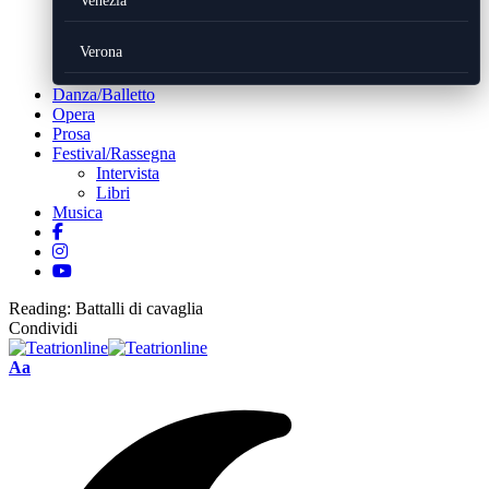
Venezia
Verona
Danza/Balletto
Opera
Prosa
Festival/Rassegna
Intervista
Libri
Musica
Reading:
Battalli di cavaglia
Condividi
Font
Aa
Resizer