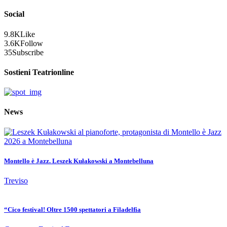
Social
9.8K
Like
3.6K
Follow
35
Subscribe
Sostieni Teatrionline
News
Montello è Jazz. Leszek Kułakowski a Montebelluna
Treviso
“Cico festival! Oltre 1500 spettatori a Filadelfia