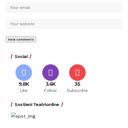
Social
9.8K
3.6K
35
Like
Follow
Subscribe
Sostieni Teatrionline