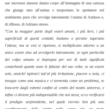
sue movenze sinuose danno corpo all’immagine di una carezza
che giunge sino all’anima e trasportano lo spettatore nel
sentimento puro che avvolge interamente l’animo di Antinoo e,
di riflesso, di Adriano stesso.
“
Con la maggior parte degli esseri umani, i più lievi, i più
superficiali di questi contatti, bastano o persino superano
l’attesa; ma se essi si ripetono, si moltiplicano attorno a un
unico essere sino ad avvolgerlo interamente; se ogni particella
del colpo umano si impregna per noi di tanti significati
conturbanti quante sono le fattezze del suo volto; se un essere
solo, anziché ispirarci tutt’al più irritazione, piacere o noia, ci
insegue come una musica e ci tormenta come un problema, se
trascorre dagli estremi confini al centro del nostro universo, e
infine ci diviene più indispensabile che noi stessi, ecco verificarsi
il prodigio sorprendente, nel quale ravviso ben più uno
sconfinamento dello spirito nella carne che un mero