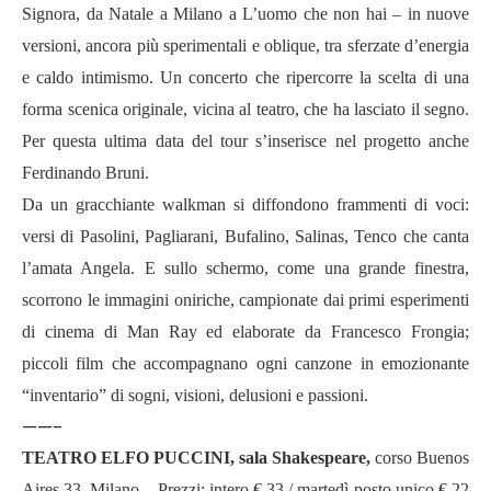
Signora, da Natale a Milano a L’uomo che non hai – in nuove
versioni, ancora più sperimentali e oblique, tra sferzate d’energia
e caldo intimismo. Un concerto che ripercorre la scelta di una
forma scenica originale, vicina al teatro, che ha lasciato il segno.
Per questa ultima data del tour s’inserisce nel progetto anche
Ferdinando Bruni.
Da un gracchiante walkman si diffondono frammenti di voci:
versi di Pasolini, Pagliarani, Bufalino, Salinas, Tenco che canta
l’amata Angela. E sullo schermo, come una grande finestra,
scorrono le immagini oniriche, campionate dai primi esperimenti
di cinema di Man Ray ed elaborate da Francesco Frongia;
piccoli film che accompagnano ogni canzone in emozionante
“inventario” di sogni, visioni, delusioni e passioni.
——-
TEATRO ELFO PUCCINI, sala Shakespeare,
corso Buenos
Aires 33, Milano
– Prezzi: intero € 33 / martedì posto unico € 22