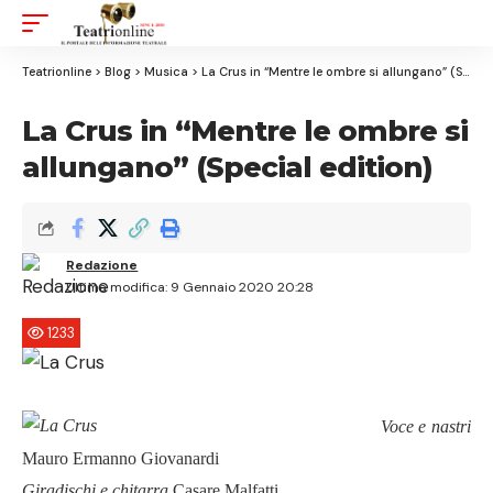
Aa
Font
Resizer
Teatrionline
>
Blog
>
Musica
>
La Crus in “Mentre le ombre si allungano” (Special edition)
La Crus in “Mentre le ombre si
allungano” (Special edition)
Redazione
Ultima modifica: 9 Gennaio 2020 20:28
1233
Voce e nastri
Mauro Ermanno Giovanardi
Giradischi e chitarra
Casare Malfatti