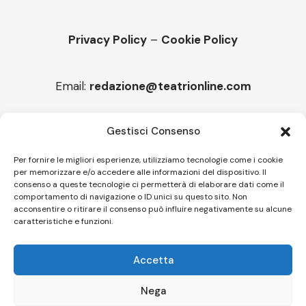
Privacy Policy
–
Cookie Policy
Email:
redazione@teatrionline.com
Articoli recenti
Gestisci Consenso
“Roccella Summer festival”, il 9 agosto ci sarà Il Tre
Per fornire le migliori esperienze, utilizziamo tecnologie come i cookie
per memorizzare e/o accedere alle informazioni del dispositivo. Il
“Armonie d’arte” attende Joey Calderazzo
consenso a queste tecnologie ci permetterà di elaborare dati come il
comportamento di navigazione o ID unici su questo sito. Non
acconsentire o ritirare il consenso può influire negativamente su alcune
caratteristiche e funzioni.
Follow US
Accetta
© A.C.I.D.I. Associazione Culturale Informazione Diffusione Innovazione
APS - Codice Fiscale 94310120483 - Via Jacopo Nardi 21 - 50132
Nega
Firenze - SEO BY SIMONE ROMPIETTI SR WEB