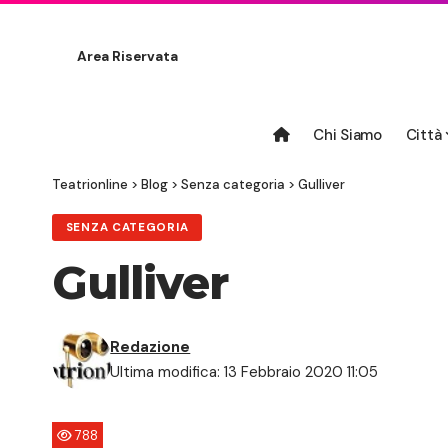
Area Riservata
Chi Siamo
Città
Teatrionline
>
Blog
>
Senza categoria
>
Gulliver
SENZA CATEGORIA
Gulliver
Redazione
Ultima modifica: 13 Febbraio 2020 11:05
788