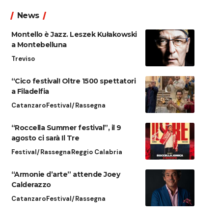
News
Montello è Jazz. Leszek Kułakowski
a Montebelluna
Treviso
“Cico festival! Oltre 1500 spettatori
a Filadelfia
Catanzaro
Festival/Rassegna
“Roccella Summer festival”, il 9
agosto ci sarà Il Tre
Festival/Rassegna
Reggio Calabria
“Armonie d’arte” attende Joey
Calderazzo
Catanzaro
Festival/Rassegna