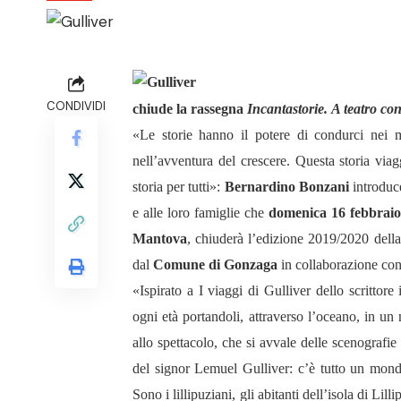
CONDIVIDI
chiude la rassegna
Incantastorie.
A teatro c
«Le storie hanno il potere di condurci nei
nell’avventura del crescere. Questa storia viag
storia per tutti»:
Bernardino Bonzani
introdu
e alle loro famiglie che
domenica 16 febbrai
Mantova
, chiuderà l’edizione 2019/2020 dell
dal
Comune di Gonzaga
in collaborazione con
«Ispirato a I viaggi di Gulliver dello scrittore
ogni età portandoli, attraverso l’oceano, in u
allo spettacolo, che si avvale delle scenografie
del signor Lemuel Gulliver: c’è tutto un mondo
Sono i lillipuziani, gli abitanti dell’isola di Li