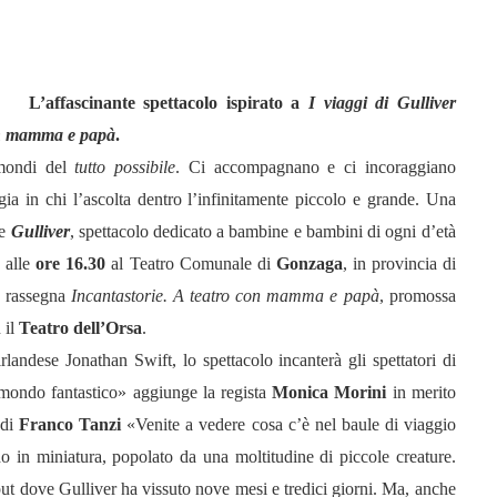
L’affascinante spettacolo ispirato a
I viaggi di Gulliver
on mamma e papà
.
 mondi del
tutto possibile
. Ci accompagnano e ci incoraggiano
gia in chi l’ascolta dentro l’infinitamente piccolo e grande. Una
ce
Gulliver
, spettacolo dedicato a bambine e bambini di ogni d’età
o
alle
ore
16.30
al Teatro Comunale di
Gonzaga
, in provincia di
a rassegna
Incantastorie.
A teatro con mamma e papà
, promossa
 il
Teatro dell’Orsa
.
 irlandese Jonathan Swift, lo spettacolo incanterà gli spettatori di
n mondo fantastico» aggiunge la regista
Monica Morini
in merito
 di
Franco Tanzi
«Venite a vedere cosa c’è nel baule di viaggio
 in miniatura, popolato da una moltitudine di piccole creature.
lliput dove Gulliver ha vissuto nove mesi e tredici giorni. Ma, anche