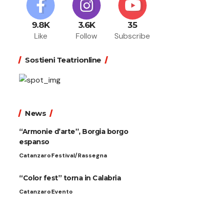
9.8K
3.6K
35
Like
Follow
Subscribe
Sostieni Teatrionline
News
“Armonie d’arte”, Borgia borgo
espanso
Catanzaro
Festival/Rassegna
“Color fest” torna in Calabria
Catanzaro
Evento