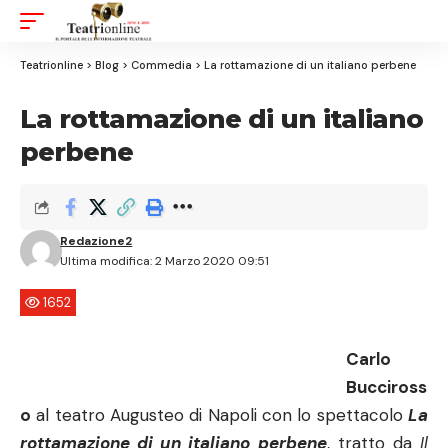
Aa
Font
Resizer
Teatrionline
>
Blog
>
Commedia
>
La rottamazione di un italiano perbene
La rottamazione di un italiano
perbene
Redazione2
Ultima modifica: 2 Marzo 2020 09:51
1652
Carlo
Bucciross
o
al teatro Augusteo di Napoli con lo spettacolo
La
rottamazione di un italiano perbene
, tratto da
Il