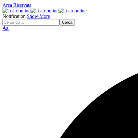
Area Riservata
Notification
Show More
Font
Aa
Resizer