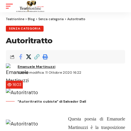
Aa
Font
Resizer
Teatrionline
>
Blog
>
Senza categoria
>
Autoritratto
SENZA CATEGORIA
Autoritratto
Emanuele Martinuzzi
Ultima modifica: 11 Ottobre 2020 16:22
1603
“Autoritratto cubista” di Salvador Dalí
Questa poesia di Emanuele
Martinuzzi è la trasposizione