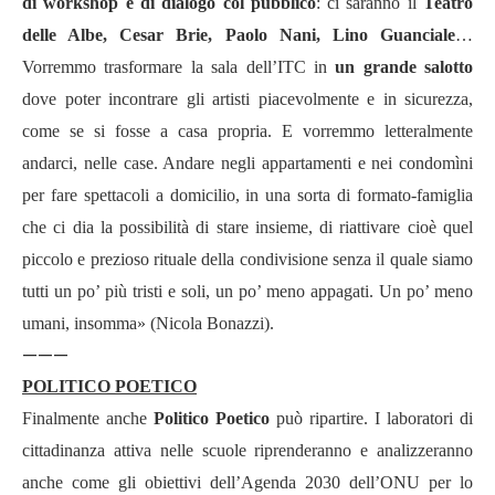
di workshop e di dialogo col pubblico
: ci saranno il
Teatro
delle Albe, Cesar Brie, Paolo Nani, Lino Guanciale
…
Vorremmo trasformare la sala dell’ITC in
un grande salotto
dove poter incontrare gli artisti piacevolmente e in sicurezza,
come se si fosse a casa propria. E vorremmo letteralmente
andarci, nelle case. Andare negli appartamenti e nei condomìni
per fare spettacoli a domicilio, in una sorta di formato-famiglia
che ci dia la possibilità di stare insieme, di riattivare cioè quel
piccolo e prezioso rituale della condivisione senza il quale siamo
tutti un po’ più tristi e soli, un po’ meno appagati. Un po’ meno
umani, insomma» (Nicola Bonazzi).
———
POLITICO POETICO
Finalmente anche
Politico Poetico
può ripartire. I laboratori di
cittadinanza attiva nelle scuole riprenderanno e analizzeranno
anche come gli obiettivi dell’Agenda 2030 dell’ONU per lo