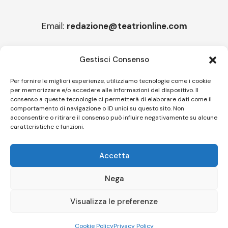
Email:
redazione@teatrionline.com
Articoli recenti
Gestisci Consenso
“Roccella Summer festival”, il 9 agosto ci sarà Il Tre
Per fornire le migliori esperienze, utilizziamo tecnologie come i cookie
per memorizzare e/o accedere alle informazioni del dispositivo. Il
“Armonie d’arte” attende Joey Calderazzo
consenso a queste tecnologie ci permetterà di elaborare dati come il
comportamento di navigazione o ID unici su questo sito. Non
acconsentire o ritirare il consenso può influire negativamente su alcune
caratteristiche e funzioni.
Follow US
Accetta
© A.C.I.D.I. Associazione Culturale Informazione Diffusione Innovazione
APS - Codice Fiscale 94310120483 - Via Jacopo Nardi 21 - 50132
Nega
Firenze - SEO BY SIMONE ROMPIETTI SR WEB
Visualizza le preferenze
Le tue preferenze relative alla privacy
Informativa sulla raccolta
Cookie Policy
Privacy Policy