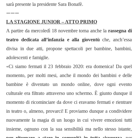
sarà presente la presidente Sara Bonafè.
———
LA STAGIONE JUNIOR – ATTO PRIMO
A partire da mercoledì 18 novembre torna anche la
rassegna di
teatro dedicata all’infanzia e alla gioventù
che, anch’essa
divisa in due atti, propone spettacoli per bambine, bambini,
adolescenti e famiglie.
«Ci siamo fermati il 23 febbraio 2020: era domenica! Da quel
momento, per molti mesi, anche il mondo dei bambini e delle
bambine è diventato un mondo online, dove ogni evento
culturale era filtrato attraverso uno schermo. È giunto dunque il
momento di ricominciare da dove ci eravamo fermati e rientrare
in teatro o, almeno, provarci! E proviamo dunque a condividere
nuovamente la magia di un luogo in cui vivere emozioni tutti
insieme, ognuno con la sua sensibilità ma nello stesso istante,
per ritornare a stare in comunità in tutta sicurezza
, per