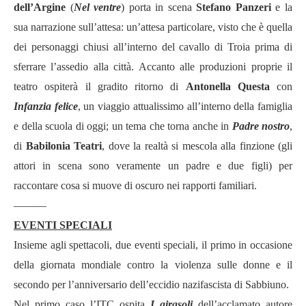
dell’Argine
(
Nel ventre
) porta in scena
Stefano Panzeri
e la
sua narrazione sull’attesa: un’attesa particolare, visto che è quella
dei personaggi chiusi all’interno del cavallo di Troia prima di
sferrare l’assedio alla città. Accanto alle produzioni proprie il
teatro ospiterà il gradito ritorno di
Antonella Questa
con
Infanzia felice
, un viaggio attualissimo all’interno della famiglia
e della scuola di oggi; un tema che torna anche in
Padre nostro
,
di
Babilonia Teatri
, dove la realtà si mescola alla finzione (gli
attori in scena sono veramente un padre e due figli) per
raccontare cosa si muove di oscuro nei rapporti familiari.
———
EVENTI SPECIALI
Insieme agli spettacoli, due eventi speciali, il primo in occasione
della giornata mondiale contro la violenza sulle donne e il
secondo per l’anniversario dell’eccidio nazifascista di Sabbiuno.
Nel primo caso l’ITC ospita
I girasoli
dell’acclamato autore