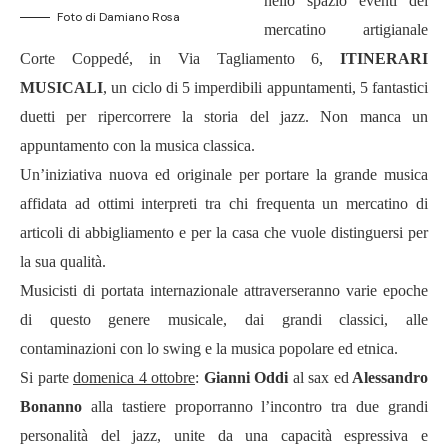
nello spazio eventi del
Foto di Damiano Rosa
mercatino artigianale
Corte Copped
é
, in Via Tagliamento 6,
ITINERARI
MUSICALI
, un ciclo di 5 imperdibili appuntamenti, 5 fantastici
duetti per ripercorrere la storia del jazz. Non manca un
appuntamento con la musica classica.
Un’
iniziativa nuova ed originale per portare la grande musica
affidata ad ottimi interpreti tra chi frequenta un mercatino di
articoli di abbigliamento e per la casa che vuole distinguersi per
la sua qualit
à
.
Musicisti di portata internazionale attraverseranno varie epoche
di questo genere musicale, dai grandi classici, alle
contaminazioni con lo swing e la musica popolare ed etnica.
Si parte
domenica 4 ottobre
:
Gianni Oddi
al sax
ed
Alessandro
Bonanno
alla tastiere
proporranno l
’
incontro tra due grandi
personalit
à
del jazz, unite da una capacit
à
espressiva e