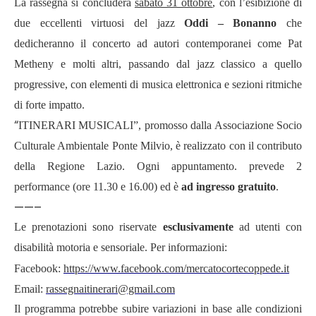
La rassegna si concluder
à
sabato 31 ottobre
, con l
’
esibizione di
due eccellenti virtuosi del jazz
Oddi –
Bonanno
che
dedicheranno il concerto ad autori contemporanei come Pat
Metheny e molti altri, passando dal jazz classico a quello
progressive, con elementi di musica elettronica e sezioni ritmiche
di forte impatto.
“
ITINERARI MUSICALI
”
, promosso dalla Associazione Socio
Culturale Ambientale Ponte Milvio, è realizzato con il contributo
della Regione Lazio. Ogni appuntamento. prevede 2
performance (ore 11.30 e 16.00) ed è
ad ingresso gratuito
.
——–
Le prenotazioni sono riservate
esclusivamente
ad utenti con
disabilit
à
motoria e sensoriale. Per informazioni:
Facebook:
https://www.facebook.com/mercatocortecoppede.it
Email:
rassegnaitinerari@gmail.com
Il programma potrebbe subire variazioni in base alle condizioni