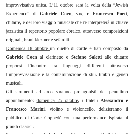
improvvisativa unica.
L’
11 ottobre
sar
à
la volta della
“
Jewish
Experience
”
di
Gabriele Coen
, sax, e
Francesco Poeti
,
chitarre, e del loro viaggio musicale che re-interpreter
à
in chiave
jazzistica il repertorio popolare ebraico, attraverso composizioni
originali, brani klezmer e sefarditi.
Domenica 18 ottobre
un duetto di corde e fiati composto da
Gabriele Coen
al clarinetto e
Stefano Saletti
alle chitarre
proporr
à
l’
incontro tra linguaggi differenti attraverso
l
’
improvvisazione e la contaminazione di stili, timbri e generi
musicali.
Gli strumenti ad arco saranno protagonisti del penultimo
appuntamento:
domenica 25 ottobre
, i fratelli
Alessandro e
Francesco Marini
, violino e violoncello, delizieranno il
pubblico di Corte Coppedè con una performance ispirata ai
grandi classici.