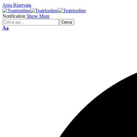
Area Riservata
Notification
Show More
Font
Aa
Resizer