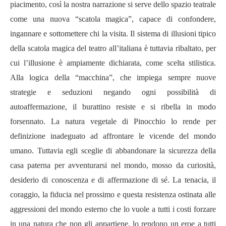
piacimento, così la nostra narrazione si serve dello spazio teatrale
come una nuova
“
scatola magica
”
, capace di confondere,
ingannare e sottomettere chi la visita. Il sistema di illusioni tipico
della scatola magica del teatro all
’
italiana è tuttavia ribaltato, per
cui l
’
illusione è ampiamente dichiarata, come scelta stilistica.
Alla logica della
“
macchina
”
, che impiega sempre nuove
strategie e seduzioni negando ogni possibilit
à
di
autoaffermazione, il burattino resiste e si ribella in modo
forsennato. La natura vegetale di Pinocchio lo rende per
definizione inadeguato ad affrontare le vicende del mondo
umano. Tuttavia egli sceglie di abbandonare la sicurezza della
casa paterna per avventurarsi nel mondo, mosso da curiosit
à
,
desiderio di conoscenza e di affermazione di s
é
. La tenacia, il
coraggio, la fiducia nel prossimo e questa resistenza ostinata alle
aggressioni del mondo esterno che lo vuole a tutti i costi forzare
in una natura che non gli appartiene, lo rendono un eroe a tutti