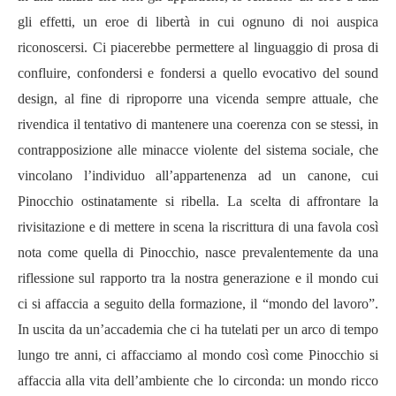
gli effetti, un eroe di libert
à
in cui ognuno di noi auspica
riconoscersi. Ci piacerebbe permettere al linguaggio di prosa di
confluire, confondersi e fondersi a quello evocativo del sound
design, al fine di riproporre una vicenda sempre attuale, che
rivendica il tentativo di mantenere una coerenza con se stessi, in
contrapposizione alle minacce violente del sistema sociale, che
vincolano l
’
individuo all
’
appartenenza ad un canone, cui
Pinocchio ostinatamente si ribella. La scelta di affrontare la
rivisitazione e di mettere in scena la riscrittura di una favola così
nota come quella di Pinocchio, nasce prevalentemente da una
riflessione sul rapporto tra la nostra generazione e il mondo cui
ci si affaccia a seguito della formazione, il
“
mondo del lavoro
”
.
In uscita da un
’
accademia che ci ha tutelati per un arco di tempo
lungo tre anni, ci affacciamo al mondo così come Pinocchio si
affaccia alla vita dell
’
ambiente che lo circonda: un mondo ricco