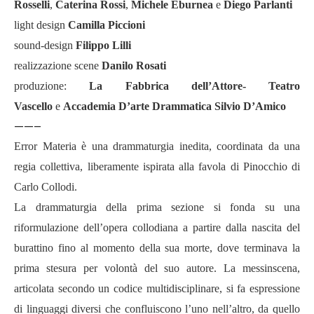
Rosselli
,
Caterina Rossi
,
Michele Eburnea
e
Diego Parlanti
light design
Camilla Piccioni
sound-design
Filippo Lilli
realizzazione scene
Danilo Rosati
produzione:
La Fabbrica dell
’
Attore- Teatro
Vascello
e
Accademia D
’
arte Drammatica Silvio D
’
Amico
——–
Error Materia è una drammaturgia inedita, coordinata da una
regia collettiva, liberamente ispirata alla favola di Pinocchio di
Carlo Collodi.
La drammaturgia della prima sezione si fonda su una
riformulazione dell
’
opera collodiana a partire dalla nascita del
burattino fino al momento della sua morte, dove terminava la
prima stesura per volont
à
del suo autore. La messinscena,
articolata secondo un codice multidisciplinare, si fa espressione
di linguaggi diversi che confluiscono l
’
uno nell
’
altro, da quello