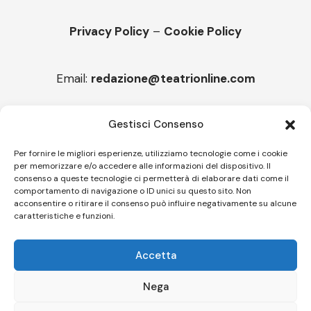
Privacy Policy
–
Cookie Policy
Email:
redazione@teatrionline.com
Articoli recenti
Gestisci Consenso
“Roccella Summer festival”, il 9 agosto ci sarà Il Tre
Per fornire le migliori esperienze, utilizziamo tecnologie come i cookie
per memorizzare e/o accedere alle informazioni del dispositivo. Il
“Armonie d’arte” attende Joey Calderazzo
consenso a queste tecnologie ci permetterà di elaborare dati come il
comportamento di navigazione o ID unici su questo sito. Non
acconsentire o ritirare il consenso può influire negativamente su alcune
caratteristiche e funzioni.
Follow US
Accetta
© A.C.I.D.I. Associazione Culturale Informazione Diffusione Innovazione
APS - Codice Fiscale 94310120483 - Via Jacopo Nardi 21 - 50132
Nega
Firenze - SEO BY SIMONE ROMPIETTI SR WEB