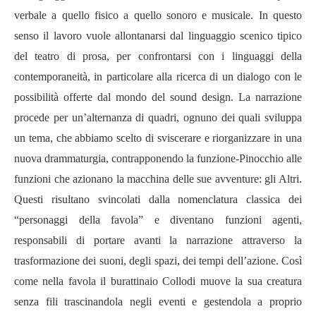
verbale a quello fisico a quello sonoro e musicale. In questo
senso il lavoro vuole allontanarsi dal linguaggio scenico tipico
del teatro di prosa, per confrontarsi con i linguaggi della
contemporaneit
à
, in particolare alla ricerca di un dialogo con le
possibilit
à
offerte dal mondo del sound design. La narrazione
procede per un
’
alternanza di quadri, ognuno dei quali sviluppa
un tema, che abbiamo scelto di sviscerare e riorganizzare in una
nuova drammaturgia, contrapponendo la funzione-Pinocchio alle
funzioni che azionano la macchina delle sue avventure: gli Altri.
Questi risultano svincolati dalla nomenclatura classica dei
“
personaggi della favola
”
e diventano funzioni agenti,
responsabili di portare avanti la narrazione attraverso la
trasformazione dei suoni, degli spazi, dei tempi dell
’
azione. Così
come nella favola il burattinaio Collodi muove la sua creatura
senza fili trascinandola negli eventi e gestendola a proprio