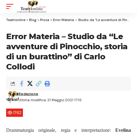
Aa
Font
Resizer
Teatrionline
>
Blog
>
Prosa
>
Error Materia – Studio da “Le avventure di Pinocchio, storia di un burattino” di Carlo Collodi
Error Materia – Studio da “Le
avventure di Pinocchio, storia
di un burattino” di Carlo
Collodi
Redazione
Ultima modifica: 21 Maggio 2021 17:15
1762
Drammaturgia originale, regia e interpretazione:
Evelina