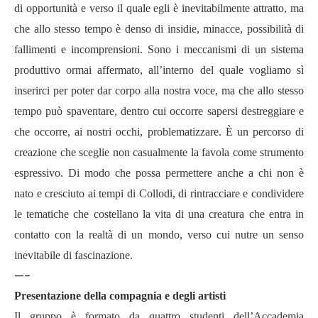
di opportunit
à
e verso il quale egli è inevitabilmente attratto, ma
che allo stesso tempo è denso di insidie, minacce, possibilit
à
di
fallimenti e incomprensioni. Sono i meccanismi di un sistema
produttivo ormai affermato, all
’
interno del quale vogliamo sì
inserirci per poter dar corpo alla nostra voce, ma che allo stesso
tempo può spaventare, dentro cui occorre sapersi destreggiare e
che occorre, ai nostri occhi, problematizzare. È un percorso di
creazione che sceglie non casualmente la favola come strumento
espressivo. Di modo che possa permettere anche a chi non è
nato e cresciuto ai tempi di Collodi, di rintracciare e condividere
le tematiche che costellano la vita di una creatura che entra in
contatto con la realt
à
di un mondo, verso cui nutre un senso
inevitabile di fascinazione.
—-
Presentazione della compagnia e degli artisti
Il gruppo è formato da quattro studenti dell
’
Accademia