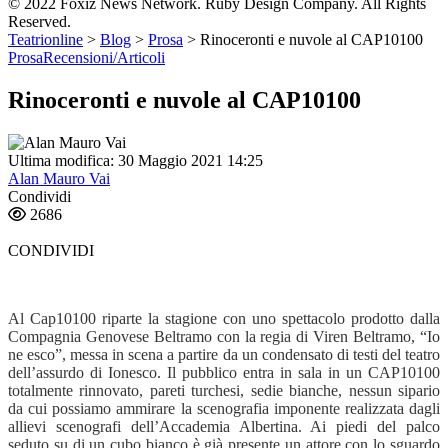
© 2022 Foxiz News Network. Ruby Design Company. All Rights
Reserved.
Teatrionline
>
Blog
>
Prosa
>
Rinoceronti e nuvole al CAP10100
Prosa
Recensioni/Articoli
Rinoceronti e nuvole al CAP10100
Ultima modifica: 30 Maggio 2021 14:25
Alan Mauro Vai
Condividi
2686
CONDIVIDI
Al Cap10100 riparte la stagione con uno spettacolo prodotto dalla
Compagnia Genovese Beltramo con la regia di Viren Beltramo, “Io
ne esco”, messa in scena a partire da un condensato di testi del teatro
dell’assurdo di Ionesco. Il pubblico entra in sala in un CAP10100
totalmente rinnovato, pareti turchesi, sedie bianche, nessun sipario
da cui possiamo ammirare la scenografia imponente realizzata da
gli
allievi scenografi dell’Accademia Albertina. Ai piedi del palco
seduto su di un cubo bianco è già presente un attore con lo sguardo