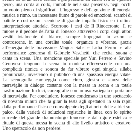
perso, una corda al collo, immobile nella sua presenza, negli occhi
un vuoto pieno di significati. L’ingresso è deflagrazione di energia,
musica e ritmo, un incessante fiume di parole ed emozioni, scambi di
battute e costruzioni sceniche di grande impatto fisico e di ottima
interpretazione attoriale. Scorrono i testi de Il Rinoceronte, Il re
muore e
il pedone dell’aria
di Ionesco attraverso i corpi degli attori
vestiti totalmente di bianco, sempre impegnati in azioni e
controscene, in una coralità totale, organica e vibrante, grazie
all’energia delle bravissime Magda Saba e Lidia Ferrari e alla
performance generosa d
i
Gabriele Vaschetti, che recita, suona e
canta in scena.
Una menzione speciale per
Yuri Ferrero e Savino
Genovese tengono la scena in maniera effervescente con una
complicità ritmica e sonora da far vibrare ogni singola sillaba
pronunciata, investendo il pubblico di una spassosa energia vitale.
La scenografia campeggia come circo, giostra e stanza delle
meraviglie in dialogo costante con la messa in scena e in totale
trasformazione fra luci, coreografie con un uso variegato e portatore
di meraviglia. Per concludere, Ionesco condensato in uno spettacolo
di novanta minuti che fa girar la testa agli spettatori in sala rapiti
dalla performance fisica e coinvolgente degli attori e delle attrici sul
palco, dalla varietà di soluzioni registiche in linea con lo spirito
surreale del grande drammaturgo francese e dal rigore estetico e
rituale di questa messa in scena di alto livello artistico e creativo.
Uno spettacolo da non perdere!