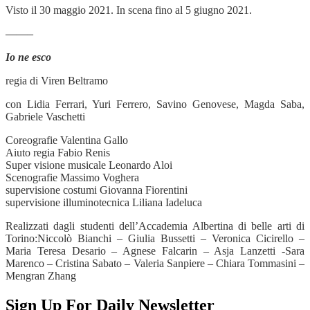
Visto il 30 maggio 2021.
In scena fino al 5 giugno 2021.
——–
Io ne esco
regia di V
iren Beltramo
con Lidia Ferrari, Yuri Ferrero, Savino Genovese, Magda Saba,
Gabriele Vaschetti
Coreografie
Valentina Gallo
Aiuto
regia Fabio Renis
Super
visione musicale Leonardo Aloi
Scenografie
Massimo Voghera
supervisione costumi Giovanna Fiorentini
supervisione illuminotecnica Liliana Iadeluca
Realizzati dagli studenti dell’Accademia Albertina di belle arti di
Torino:
Niccolò Bianchi – Giulia Bussetti – Veronica Cicirello –
Maria Teresa Desario – Agnese Falcarin – Asja Lanzetti -Sara
Marenco – Cristina Sabato – Valeria Sanpiere – Chiara Tommasini –
Mengran Zhang
Sign Up For Daily Newsletter