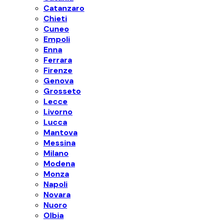
Catanzaro
Chieti
Cuneo
Empoli
Enna
Ferrara
Firenze
Genova
Grosseto
Lecce
Livorno
Lucca
Mantova
Messina
Milano
Modena
Monza
Napoli
Novara
Nuoro
Olbia