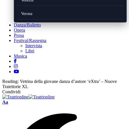
Venezia
Verona
Danza/Balletto
Opera
Prosa
Festival/Rassegna
Intervista
Libri
Musica
Reading:
Vetrina della giovane danza d’autore ‘eXtra’ – Nuove
Traiettorie XL
Condividi
Font
Aa
Resizer