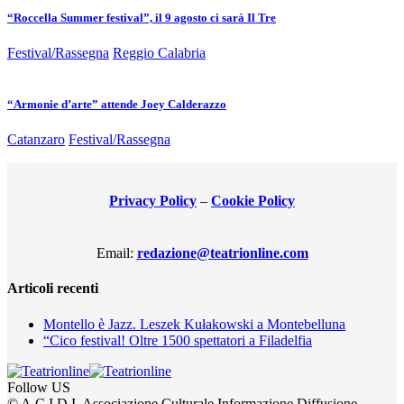
“Roccella Summer festival”, il 9 agosto ci sarà Il Tre
Festival/Rassegna
Reggio Calabria
“Armonie d’arte” attende Joey Calderazzo
Catanzaro
Festival/Rassegna
Privacy Policy
–
Cookie Policy
Email:
redazione@teatrionline.com
Articoli recenti
Montello è Jazz. Leszek Kułakowski a Montebelluna
“Cico festival! Oltre 1500 spettatori a Filadelfia
Follow US
© A.C.I.D.I. Associazione Culturale Informazione Diffusione