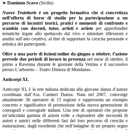
➤
Damiano Scavo
(Sicilia)
Nuove Traiettorie
è un progetto formativo che si concretizza
nell’offerta di borse di studio per la partecipazione a un
percorso di incontri teorici, pratici e momenti di confronto e
scambio con docenti, tutor, artisti e artiste
per approfondire
tematiche legate allo spettacolo dal vivo e stimolare riflessioni e
analisi sull’atto creativo, al fine di supportare la crescita personale e
artistica dei partecipanti.
Oltre a una parte di lezioni online da giugno a ottobre
,
l’azione
prevede due periodi di lavoro in presenza
nel mese di ottobre, il
primo a Ravenna durante le giornate della Vetrina e il successivo
presso L’arboreto – Teatro Dimora di Mondaino.
Anticorpi XL
Anticorpi XL è la rete italiana dedicata alla giovane danza d’autore
coordinata dall’Ass. Cantieri Danza. Nata nel 2007, coinvolge
attualmente 36 operatori di 15 regioni e rappresenta un esempio
concreto e significativo di promozione della nuova generazione di
coreografi e coreografe italiani. Una rete di operatori che propone
un’articolata gamma di azioni volte a rispondere alle necessità di
autori e autrici nelle differenti fasi del loro percorso di crescita e
maturazione, dagli esordienti che nell’indagine di un proprio segno