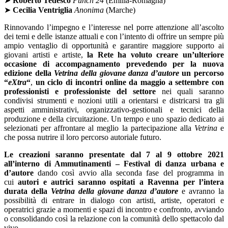
➤
Roberto Tedesco
Punch 24
(Emilia-Romagna)
➤
Cecilia Ventriglia
Anonima
(Marche)
Rinnovando l’impegno e l’interesse nel porre attenzione all’ascolto
dei temi e delle istanze attuali e con l’intento di offrire un sempre più
ampio ventaglio di opportunità e garantire maggiore supporto ai
giovani artisti e artiste,
la Rete ha voluto creare un’ulteriore
occasione di accompagnamento prevedendo per la nuova
edizione della
Vetrina della giovane danza d’autore
un percorso
“
eXtra
“
,
un ciclo di incontri online da maggio a settembre con
professionisti e professioniste del settore
nei quali saranno
condivisi strumenti e nozioni utili a orientarsi e districarsi tra gli
aspetti amministrativi, organizzativo-gestionali e tecnici della
produzione e della circuitazione. Un tempo e uno spazio dedicato ai
selezionati per affrontare al meglio la partecipazione alla
Vetrina
e
che possa nutrire il loro percorso autoriale futuro.
Le creazioni saranno presentate dal 7 al 9 ottobre 2021
all’interno di Ammutinamenti – Festival di danza urbana e
d’autore
dando così avvio alla seconda fase del programma in
cui
autori e autrici saranno ospitati a Ravenna per l’intera
durata della
Vetrina della giovane danza d’autore
e avranno la
possibilità di entrare in dialogo con artisti, artiste, operatori e
operatrici grazie a momenti e spazi di incontro e confronto, avviando
o consolidando così la relazione con la comunità dello spettacolo dal
vivo.