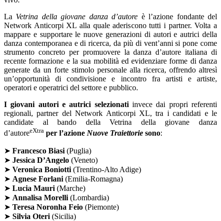
La
Vetrina della giovane danza d’autore
è l’azione fondante del
Network Anticorpi XL alla quale aderiscono tutti i partner. Volta a
mappare e supportare le nuove generazioni di autori e autrici della
danza contemporanea e di ricerca, da più di vent’anni si pone come
strumento concreto per promuovere la danza d’autore italiana di
recente formazione e la sua mobilità ed evidenziare forme di danza
generate da un forte stimolo personale alla ricerca, offrendo altresì
un’opportunità di condivisione e incontro fra artisti e artiste,
operatori e operatrici del settore e pubblico.
I giovani autori e autrici selezionati
invece dai propri referenti
regionali, partner del Network Anticorpi XL, tra i candidati e le
candidate al bando della Vetrina della giovane danza
eXtra
d’autore
per l’azione
Nuove Traiettorie
sono
:
➤
Francesco Biasi
(Puglia)
➤
Jessica D’Angelo
(Veneto)
➤
Veronica Boniotti
(Trentino-Alto Adige)
➤
Agnese Forlani
(Emilia-Romagna)
➤
Lucia Mauri
(Marche)
➤
Annalisa Morelli
(Lombardia)
➤
Teresa Noronha Feio
(Piemonte)
➤
Silvia Oteri
(Sicilia)