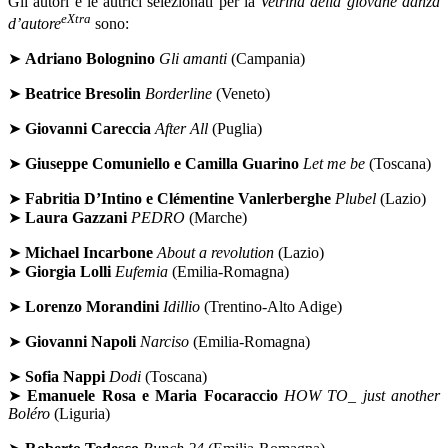
Gli autori e le autrici selezionati per la
Vetrina della giovane danza
eXtra
d’autore
sono:
➤
Adriano Bolognino
Gli amanti
(Campania)
➤
Beatrice Bresolin
Borderline
(Veneto)
➤
Giovanni Careccia
After All
(Puglia)
➤
Giuseppe Comuniello e Camilla Guarino
Let me be
(Toscana)
➤
Fabritia D’Intino e Clémentine Vanlerberghe
Plubel
(Lazio)
➤
Laura Gazzani
PEDRO
(Marche)
➤
Michael Incarbone
About a revolution
(Lazio)
➤
Giorgia Lolli
Eufemia
(Emilia-Romagna)
➤
Lorenzo Morandini
Idillio
(Trentino-Alto Adige)
➤
Giovanni Napoli
Narciso
(Emilia-Romagna)
➤
Sofia Nappi
Dodi
(Toscana)
➤
Emanuele Rosa e Maria Focaraccio
HOW TO_ just another
Boléro
(Liguria)