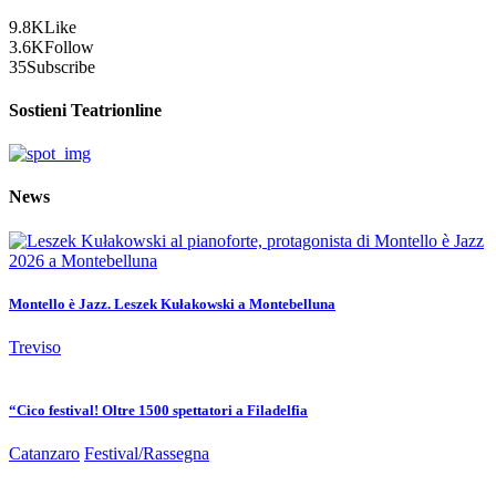
9.8K
Like
3.6K
Follow
35
Subscribe
Sostieni Teatrionline
News
Montello è Jazz. Leszek Kułakowski a Montebelluna
Treviso
“Cico festival! Oltre 1500 spettatori a Filadelfia
Catanzaro
Festival/Rassegna