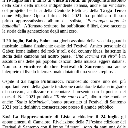
Il
19 luglio
sarà il turno di
Vasco Brondi
, un protagonista assoluto
della storia della musica indipendente italiana, anche lui vincitore,
col progetto Le Luci della Centrale Elettrica, della
Targa Tenco
come Migliore Opera Prima. Nel 2021 ha pubblicato il suo
primo apprezzatissimo album da solista, “
Paesaggio dopo la
battaglia
”. Affermato scrittore, ha pubblicato 6 libri, dove racconta
la storia della generazione degli anni zero.
Il
20 luglio
,
Bobby Solo:
una gloria assoluta della vecchia guardia
musicale italiana finalmente ospite del Festival. Amico personale di
Gaber, icona italiana del rock’n’roll e del country blues, ha scritto la
storia della canzone nel nostro paese. “
Una lacrima sul viso
” è in
assoluto una delle più popolari canzoni della musica leggera italiana.
Non solo
vincitore di due Festival di Sanremo
, ma anche
interprete di livello internazionale dotato di una voce strepitosa.
Ospite il
23 luglio Fulminacci,
riconosciuto come uno dei più
importanti eredi della grande tradizione cantautorale italiana in grado
di osservare, analizzare e raccontare il presente con la poetica dei
maestri. Nel 2021 pubblica “
Tante care cose
”, album che contiene
anche “
Santa Marinella
”, brano presentato al Festival di Sanremo
2021 per la definitiva consacrazione presso il grande pubblico.
Sarà
La Rappresentante di Lista
a chiudere il
24 luglio
gli
appuntamenti di Camaiore. Rivelazione della 71°esima edizione del
Festival di Sanremo con il brano “
Amare
”, sono da anni una delle