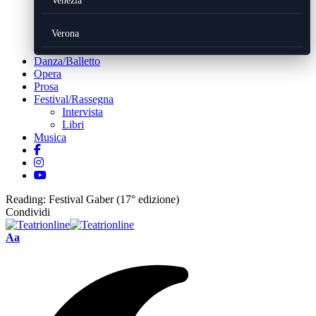
Venezia
Verona
Danza/Balletto
Opera
Prosa
Festival/Rassegna
Intervista
Libri
Musica
Reading:
Festival Gaber (17° edizione)
Condividi
Font
Aa
Resizer