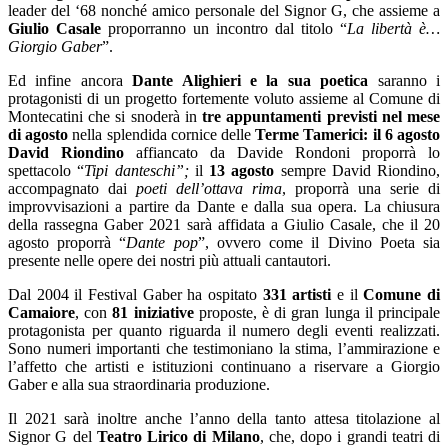
leader del ‘68 nonché amico personale del Signor G, che assieme a
Giulio Casale
proporranno un incontro dal titolo “
La libertà è…
Giorgio Gaber
”.
Ed infine ancora
Dante Alighieri e la sua poetica
saranno i
protagonisti di un progetto fortemente voluto assieme al Comune di
Montecatini che si snoderà in
tre appuntamenti previsti nel mese
di agosto
nella splendida cornice delle
Terme Tamerici: il 6 agosto
David Riondino
affiancato da Davide Rondoni proporrà lo
spettacolo “
Tipi danteschi”;
il
13 agosto
sempre David Riondino,
accompagnato dai
poeti dell’ottava rima
, proporrà una serie di
improvvisazioni a partire da Dante e dalla sua opera. La chiusura
della rassegna Gaber 2021 sarà affidata a Giulio Casale, che il 20
agosto proporrà “
Dante pop
”, ovvero come il Divino Poeta sia
presente nelle opere dei nostri più attuali cantautori.
Dal 2004 il Festival Gaber ha ospitato
331 artisti
e il
Comune di
Camaiore
, con
81 iniziative
proposte, è di gran lunga il principale
protagonista per quanto riguarda il numero degli eventi realizzati.
Sono numeri importanti che testimoniano la stima, l’ammirazione e
l’affetto che artisti e istituzioni continuano a riservare a Giorgio
Gaber e alla sua straordinaria produzione.
Il 2021 sarà inoltre anche l’anno della tanto attesa titolazione al
Signor G del
Teatro Lirico di Milano
, che, dopo i grandi teatri di