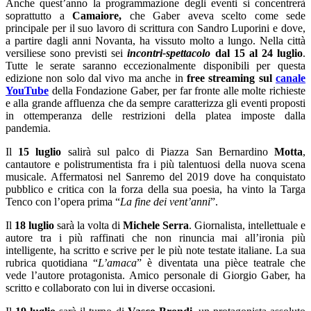
Anche quest’anno la programmazione degli eventi si concentrerà
soprattutto a
Camaiore,
che Gaber aveva scelto come sede
principale per il suo lavoro di scrittura con Sandro Luporini e dove,
a partire dagli anni Novanta, ha vissuto molto a lungo. Nella città
versiliese sono previsti sei
incontri-spettacolo
dal 15 al 24 luglio
.
Tutte le serate saranno eccezionalmente disponibili per questa
edizione non solo dal vivo ma anche in
free streaming
sul
canale
YouTube
della Fondazione Gaber, per far fronte alle molte richieste
e alla grande affluenza che da sempre caratterizza gli eventi proposti
in ottemperanza delle restrizioni della platea imposte dalla
pandemia.
Il
15 luglio
salirà sul palco di Piazza San Bernardino
Motta
,
cantautore e polistrumentista fra i più talentuosi della nuova scena
musicale. Affermatosi nel Sanremo del 2019 dove ha conquistato
pubblico e critica con la forza della sua poesia, ha vinto la Targa
Tenco con l’opera prima “
La fine dei vent’anni
”.
Il
18 luglio
sarà la volta di
Michele Serra
. Giornalista, intellettuale e
autore tra i più raffinati che non rinuncia mai all’ironia più
intelligente, ha scritto e scrive per le più note testate italiane. La sua
rubrica quotidiana “
L’amaca
” è diventata una pièce teatrale che
vede l’autore protagonista. Amico personale di Giorgio Gaber, ha
scritto e collaborato con lui in diverse occasioni.