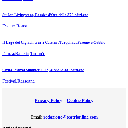
Sir Ian Livingstone, Romics d’Oro della 37^ edizione
Evento
Roma
Il Lago dei Cigni, il tour a Cassino, Tarquinia, Ferento e Gubbio
Danza/Balletto
Tournèe
CivitaFestival Summer 2026, al via la 38° edizione
Festival/Rassegna
Privacy Policy
–
Cookie Policy
Email:
redazione@teatrionline.com