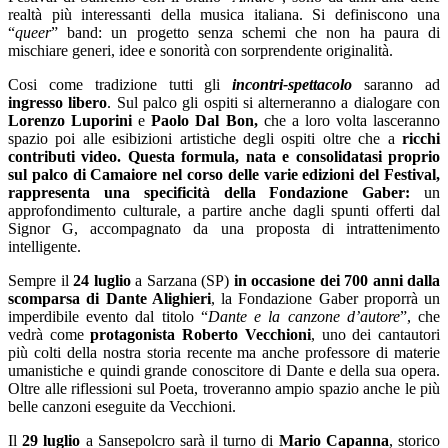
realtà più interessanti della musica italiana. Si definiscono una
“
queer
” band: un progetto senza schemi che non ha paura di
mischiare generi, idee e sonorità con sorprendente originalità.
Cosi come tradizione tutti gli
incontri-spettacolo
saranno ad
ingresso libero
. Sul palco gli ospiti si alterneranno a dialogare con
Lorenzo Luporini
e
Paolo Dal Bon,
che a loro volta lasceranno
spazio poi alle esibizioni artistiche degli ospiti oltre che a
ricchi
contributi video.
Questa formula, nata e consolidatasi proprio
sul palco di Camaiore nel corso delle varie edizioni del Festival,
rappresenta una specificità della Fondazione Gaber:
un
approfondimento culturale, a partire anche dagli spunti offerti dal
Signor G, accompagnato da una proposta di intrattenimento
intelligente.
Sempre il
24 luglio
a Sarzana (SP)
in occasione dei 700 anni dalla
scomparsa di Dante Alighieri
, la Fondazione Gaber proporrà un
imperdibile evento dal titolo “
Dante e la canzone d’autore
”, che
vedrà come
protagonista Roberto Vecchioni
, uno dei cantautori
più colti della nostra storia recente ma anche professore di materie
umanistiche e quindi grande conoscitore di Dante e della sua opera.
Oltre alle riflessioni sul Poeta, troveranno ampio spazio anche le più
belle canzoni eseguite da Vecchioni.
Il
29 luglio
a Sansepolcro sarà il turno di
Mario Capanna
, storico