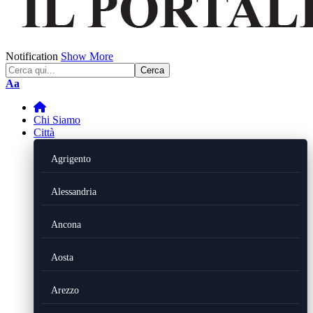
Notification
Show More
Font
Aa
Resizer
Chi Siamo
Città
Agrigento
Alessandria
Ancona
Aosta
Arezzo