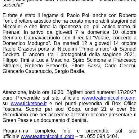
sciocchi!”
E forte è stato il legame di Paolo Poli anche con Roberto
Toni, direttore artistico che ha curato memorabili stagioni del
Niccolini e che firma la ripartenza del più antico teatro di
Firenze. In arrivo da giovedì 7 a domenica 10 ottobre
Gennaro Cannavacciuolo con il recital “Volare, concerto a
Domenico Modugno”. Da martedì 12 a giovedì 14 ottobre
Paolo Graziosi porta al Niccolini “Primo amore” di Samuel
Beckett. E ancora, tra i protagonisti della stagione 2021,
Filippo Timi e Lucia Mascino, Spiro Scimone e Francesco
Sframeli, Roberto Petrocchi, Ettore Bassi, Carlo Cecchi,
Giancarlo Cauteruccio, Sergio Basile.
Attenzione, inizio ore 19,30. Biglietti posti numerati 17/20/27
euro. Prevendite sul sito ufficiale
www.teatroniccolini.com
,
su
www.ticketone.it
e nei punti prevendita di Box Office
Toscana. Sconto per soci Coop, under 21 e over 65.
Ricordiamo che per accedere al teatro occorre presentare il
Green Pass e un documento d’identità.
Programma completo, info e prevendite sul sito
ufficiale
www.teatroniccolini.com
– tel. 055 094 6404.