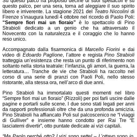
Su questo palco ha proposto decine di suoi spettacoli e su
questo palco, per una sera, torna ad aleggiare il suo spirito
libero e irriverente. La stagione 2021 del
Teatro Niccolini
di
Firenze s’inaugura lunedì 4 ottobre nel ricordo di Paolo Poli:
“Sempre fiori mai un fioraio”
è lo spettacolo di Pino
Strabioli dedicato a un genio che ha attraversato il
Novecento con la naturalezza e il coraggio che lo hanno
reso unico.
Accompagnato dalla fisarmonica di
Marcello Fiorini
e dai
video di
Edoardo Paglione
, l’attore e regista
Pino Strabioli
tratteggia un’esistenza che resta un punto di riferimento non
soltanto nella storia teatrale: l’infanzia, gli amori, la guerra, la
letteratura… Tranche de vie che Strabioli ha raccolto nel
corso di una serie di pranzi con Paoli Poli, nello stesso
ristorante, alla stessa ora, nell’arco di due anni.
Pino Strabioli ha immortalato questi momenti nel libro
“Sempre fiori mai un fioraio” (Rizzoli) per poi farli uscire dalle
pagine e portarli sulle scene. I due sono stati legati per anni
da rapporti professionali oltre che da una profonda amicizia.
Pino Strabioli ha affiancato Poli sul palcoscenico ne “I viaggi
di Gulliver” e insieme hanno condotto per Rai Tre “E
lasciatemi divertir”, otto puntate dedicate ai vizi capitali.
“Ma Paolo perché otto? I vizi sono sette! – L’ottavo sono io,