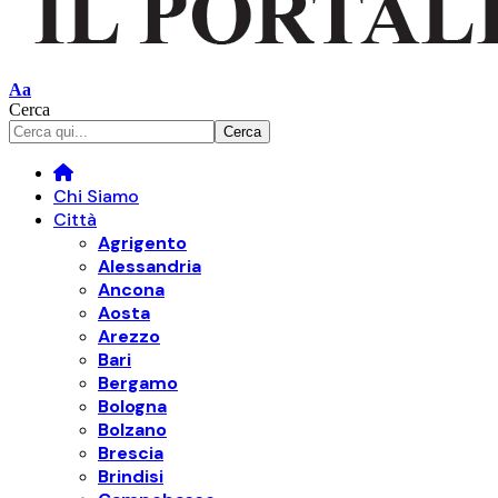
Font
Aa
Resizer
Cerca
Chi Siamo
Città
Agrigento
Alessandria
Ancona
Aosta
Arezzo
Bari
Bergamo
Bologna
Bolzano
Brescia
Brindisi