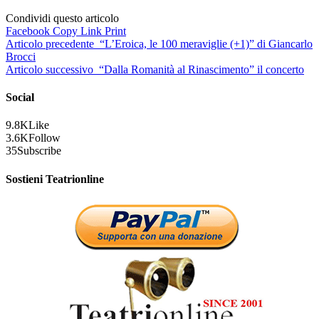
Condividi questo articolo
Facebook
Copy Link
Print
Articolo precedente
“L’Eroica, le 100 meraviglie (+1)” di Giancarlo
Brocci
Articolo successivo
“Dalla Romanità al Rinascimento” il concerto
Social
9.8K
Like
3.6K
Follow
35
Subscribe
Sostieni Teatrionline