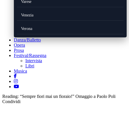
Varese
Venezia
Verona
Danza/Balletto
Opera
Prosa
Festival/Rassegna
Intervista
Libri
Musica
Reading:
“Sempre fiori mai un fioraio!” Omaggio a Paolo Poli
Condividi