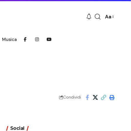
Aa
Font
Resizer
Musica
Condividi
Social