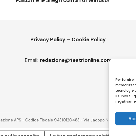
Falstaff e le allegri comari di Windsor
Privacy Policy
–
Cookie Policy
Email:
redazione@teatrionline.com
Per fornire 
memorizzare
tecnologie 
ID unici su 
negativamen
Ac
novazione APS - Codice Fiscale 94310120483 - Via Jacopo Nardi 21 - 501