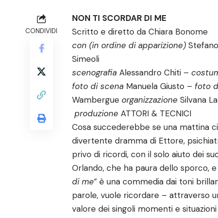
NON TI SCORDAR DI ME
Scritto e diretto da Chiara Bonome
CONDIVIDI
con
(in ordine di apparizione)
Stefano
Simeoli
scenografia
Alessandro Chiti –
costu
foto di scena
Manuela Giusto –
foto 
Wambergue
organizzazione
Silvana La
produzione
ATTORI & TECNICI
Cosa succederebbe se una mattina ci s
divertente dramma di Ettore, psichiat
privo di ricordi, con il solo aiuto dei s
Orlando, che ha paura dello sporco, e V
di me
” è una commedia dai toni brillant
parole, vuole ricordare – attraverso un
valore dei singoli momenti e situazioni d