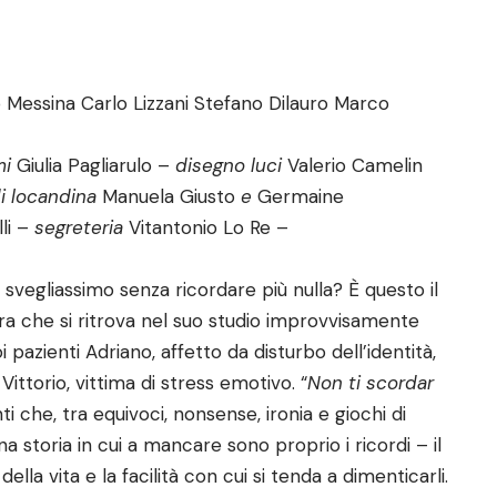
 Messina Carlo Lizzani Stefano Dilauro Marco
mi
Giulia Pagliarulo –
disegno luci
Valerio Camelin
di locandina
Manuela Giusto
e
Germaine
lli –
segreteria
Vitantonio Lo Re –
vegliassimo senza ricordare più nulla? È questo il
ra che si ritrova nel suo studio improvvisamente
uoi pazienti Adriano, affetto da disturbo dell’
identità
,
ittorio, vittima di stress emotivo. “
Non ti scordar
i che, tra equivoci, nonsense, ironia e giochi di
a storia in cui a mancare sono proprio i ricordi – il
ella vita e la facilit
à
con cui si tenda a dimenticarli.