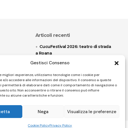
Articoli recenti
CucuFestival 2026: teatro di strada
a Roana
Gestisci Consenso
Il sound travolgente di Sparagna e
l’Orchestra popolare italiana
le migliori esperienze, utilizziamo tecnologie come i cookie per
 e/o accedere alle informazioni del dispositivo. Il consenso a queste
ci permetterà di elaborare dati come il comportamento di navigazione o
questo sito. Non acconsentire o ritirare il consenso può influire
Follow US
te su alcune caratteristiche e funzioni.
cetta
Nega
Visualizza le preferenze
32 Firenze - SEO BY SIMONE ROMPIETTI SR WEB
Cookie Policy
Privacy Policy