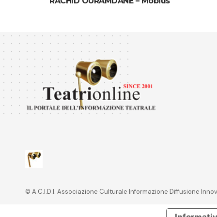
RACHID OURAMDANE – Möbius
© A.C.I.D.I. Associazione Culturale Informazione Diffusione In