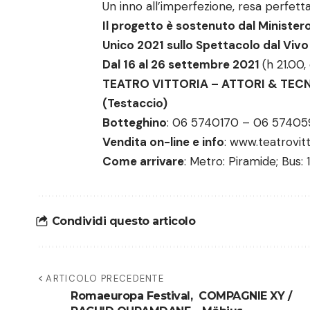
Un inno all’imperfezione, resa perfetta
Il progetto è sostenuto dal Ministero
Unico 2021 sullo Spettacolo dal Vivo
Dal 16 al 26 settembre 2021
(h 21.00
TEATRO VITTORIA – ATTORI & TECNICI
(Testaccio)
Botteghino
: 06 5740170 – 06 57405
Vendita on-line e info
:
www.teatrovitto
Come arrivare
: Metro: Piramide; Bus: 1
Condividi questo articolo
ARTICOLO PRECEDENTE
Romaeuropa Festival, COMPAGNIE XY /