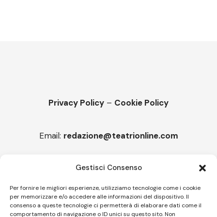
Privacy Policy
–
Cookie Policy
Email:
redazione@teatrionline.com
Articoli recenti
Gestisci Consenso
“Armonie d’arte”, arriva la Carmen
Per fornire le migliori esperienze, utilizziamo tecnologie come i cookie
per memorizzare e/o accedere alle informazioni del dispositivo. Il
Melicuccà, Capitale della poesia
consenso a queste tecnologie ci permetterà di elaborare dati come il
comportamento di navigazione o ID unici su questo sito. Non