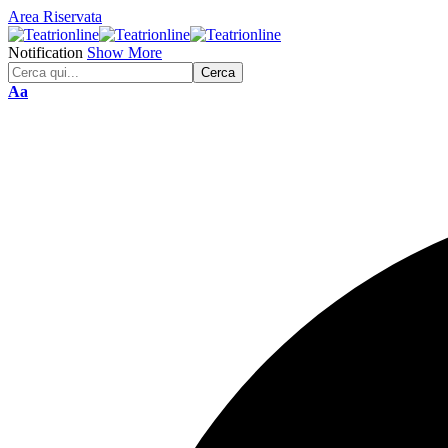
Area Riservata
Notification
Show More
Font
Aa
Resizer