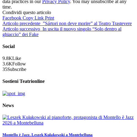
data practices in our
Privacy Policy
. You may unsubscribe at any
time.
Condividi questo articolo
Facebook
Copy Link
Print
Articolo precedente
”Sártori non deve morire” al Teatro Trastevere
Articolo successivo
In uscita il nuovo singolo “Solo dentro al
ghiaccio” dei Fake
Social
9.8K
Like
3.6K
Follow
35
Subscribe
Sostieni Teatrionline
News
Montello è Jazz. Leszek Kułakowski a Montebelluna