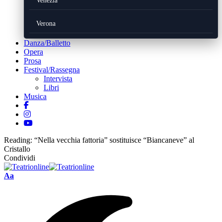
Venezia
Verona
Danza/Balletto
Opera
Prosa
Festival/Rassegna
Intervista
Libri
Musica
Reading:
“Nella vecchia fattoria” sostituisce “Biancaneve” al
Cristallo
Condividi
Font
Aa
Resizer