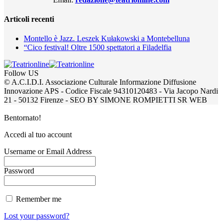
Articoli recenti
Montello è Jazz. Leszek Kułakowski a Montebelluna
“Cico festival! Oltre 1500 spettatori a Filadelfia
Follow US
© A.C.I.D.I. Associazione Culturale Informazione Diffusione
Innovazione APS - Codice Fiscale 94310120483 - Via Jacopo Nardi
21 - 50132 Firenze - SEO BY SIMONE ROMPIETTI SR WEB
Bentornato!
Accedi al tuo account
Username or Email Address
Password
Remember me
Lost your password?