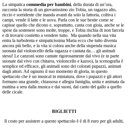
La simpatica
commedia per bambini
, della durata di un’ora,
racconta la storia di un giovanissimo zio Tobia, un ragazzo alto,
riccio e sorridente che manda avanti da solo la fattoria, coltiva i
campi, vende il latte e le uova. Parla con le sue bestie come se
capisse quello che dicono e, soprattutto, canta con gioia, anche se le
spese da sostenere sono molte, troppe, e Tobia rischia di non farcela
e di trovarsi costretto a vendere tutto. Ma quando nella sua vita
entra la turbolenta e simpaticissima Maria ecco che tutto diventa
ancora più bello, e la vita si colora anche della stupenda musica
suonata dal violoncello della ragazza e cantata da… gli animali
stessi! Le canzoni sono cantate rigorosamente dal vivo (e in parte
suonate dal vivo con chitarra, violoncello e kazoo), la scenografia è
semplice ed efficace, gli animali sono dei colorati pupazzi, animati
dagli attori. Ad ognuno il suo momento di gloria, in questo
spettacolo che è un musical in miniatura, dove i pupazzi e gli attori
formano una grande, chiassosa e allegra famiglia, unita e animata da
mattina a sera dalla musica e dai suoni, dal canto del gallo a quello
delle cicale.
BIGLIETTI
Il costo per assistere a questo spettacolo è è di 8 euro per gli adulti,