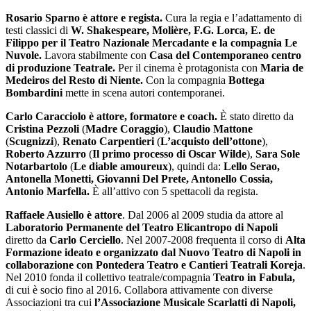
Rosario Sparno è attore e regista.
Cura la regia e l’adattamento di
testi classici di
W. Shakespeare, Molière, F.G. Lorca, E. de
Filippo per il Teatro Nazionale Mercadante e la compagnia Le
Nuvole.
Lavora stabilmente con
Casa del Contemporaneo centro
di produzione Teatrale.
Per il cinema è protagonista con
Maria de
Medeiros del Resto di Niente.
Con la compagnia
Bottega
Bombardini
mette in scena autori contemporanei.
Carlo Caracciolo è attore, formatore e coach.
È stato diretto da
Cristina Pezzoli
(
Madre Coraggio
),
Claudio Mattone
(
Scugnizzi
),
Renato Carpentieri
(
L’acquisto dell’ottone
),
Roberto Azzurro
(
Il primo processo di Oscar Wilde
),
Sara Sole
Notarbartolo
(
Le diable amoureux
), quindi da:
Lello Serao,
Antonella Monetti, Giovanni Del Prete, Antonello Cossia,
Antonio Marfella.
È all’attivo con 5 spettacoli da regista.
Raffaele Ausiello è attore
. Dal 2006 al 2009 studia da attore al
Laboratorio Permanente del Teatro Elicantropo di Napoli
diretto da
Carlo Cerciello
. Nel 2007-2008 frequenta il corso di
Alta
Formazione ideato e organizzato dal Nuovo Teatro di Napoli in
collaborazione con Pontedera Teatro e Cantieri Teatrali Koreja
.
Nel 2010 fonda il collettivo teatrale/compagnia
Teatro in Fabula,
di cui è socio fino al 2016. Collabora attivamente con diverse
Associazioni tra cui
l’Associazione Musicale Scarlatti di Napoli,