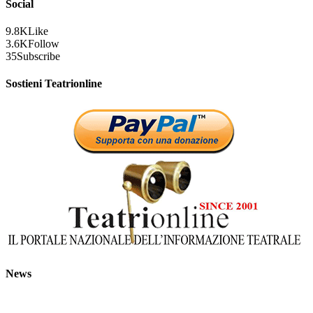
Social
9.8K
Like
3.6K
Follow
35
Subscribe
Sostieni Teatrionline
News