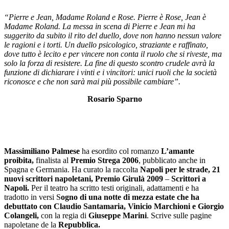
“Pierre e Jean, Madame Roland e Rose. Pierre è Rose, Jean è
Madame Roland. La messa in scena di Pierre e Jean mi ha
suggerito da subito il rito del duello, dove non hanno nessun valore
le ragioni e i torti. Un duello psicologico, straziante e raffinato,
dove tutto è lecito e per vincere non conta il ruolo che si riveste, ma
solo la forza di resistere. La fine di questo scontro crudele avrà la
funzione di dichiarare i vinti e i vincitori: unici ruoli che la società
riconosce e che non sarà mai più possibile cambiare”.
Rosario Sparno
Massimiliano Palmese
ha esordito col romanzo
L’amante
proibita,
finalista al
Premio Strega 2006
, pubblicato anche in
Spagna e Germania. Ha curato la raccolta
Napoli per le strade,
21
nuovi scrittori napoletani, Premio Girulà 2009
–
Scrittori a
Napoli.
Per il teatro ha scritto testi originali, adattamenti e ha
tradotto in versi S
ogno di una notte di mezza estate che ha
debuttato con Claudio Santamaria, Vinicio Marchioni e Giorgio
Colangeli,
con la regia di
Giuseppe Marini
. Scrive sulle pagine
napoletane de la
Repubblica.