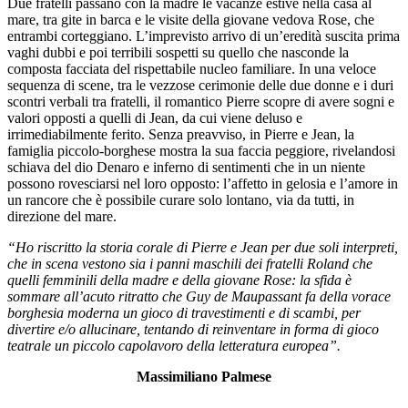
Due fratelli passano con la madre le vacanze estive nella casa al
mare, tra gite in barca e le visite della giovane vedova Rose, che
entrambi corteggiano. L’imprevisto arrivo di un’eredità suscita prima
vaghi dubbi e poi terribili sospetti su quello che nasconde la
composta facciata del rispettabile nucleo familiare. In una veloce
sequenza di scene, tra le vezzose cerimonie delle due donne e i duri
scontri verbali tra fratelli, il romantico Pierre scopre di avere sogni e
valori opposti a quelli di Jean, da cui viene deluso e
irrimediabilmente ferito. Senza preavviso, in Pierre e Jean, la
famiglia piccolo-borghese mostra la sua faccia peggiore, rivelandosi
schiava del dio Denaro e inferno di sentimenti che in un niente
possono rovesciarsi nel loro opposto: l’affetto in gelosia e l’amore in
un rancore che è possibile curare solo lontano, via da tutti, in
direzione del mare.
“Ho riscritto la storia corale di Pierre e Jean per due soli interpreti,
che in scena vestono sia i panni maschili dei fratelli Roland che
quelli femminili della madre e della giovane Rose: la sfida è
sommare all’acuto ritratto che Guy de Maupassant fa della vorace
borghesia moderna un gioco di travestimenti e di scambi, per
divertire e/o allucinare, tentando di reinventare in forma di gioco
teatrale un piccolo capolavoro della letteratura europea”.
Massimiliano Palmese