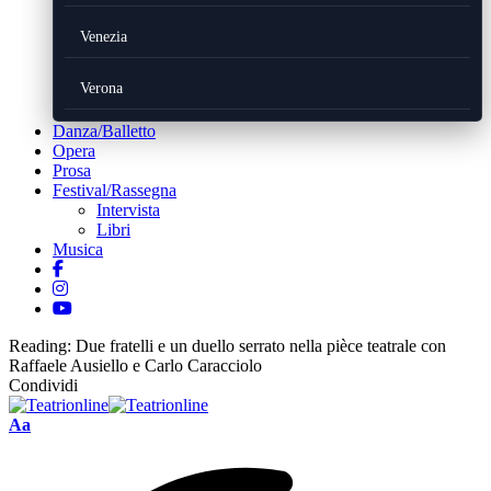
Venezia
Verona
Danza/Balletto
Opera
Prosa
Festival/Rassegna
Intervista
Libri
Musica
Reading:
Due fratelli e un duello serrato nella pièce teatrale con
Raffaele Ausiello e Carlo Caracciolo
Condividi
Font
Aa
Resizer