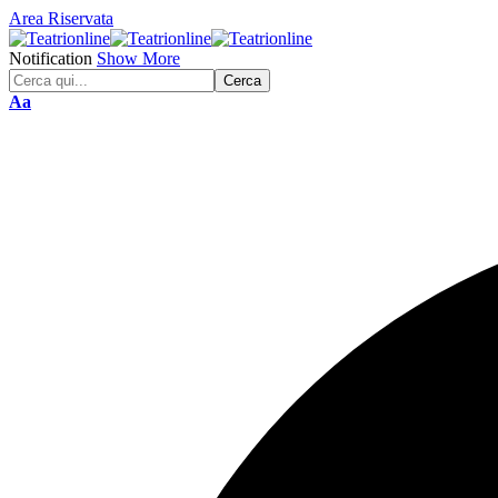
Area Riservata
Notification
Show More
Font
Aa
Resizer