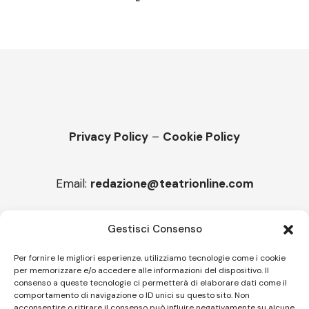
Privacy Policy
–
Cookie Policy
Email:
redazione@teatrionline.com
Articoli recenti
Gestisci Consenso
“Roccella Summer festival”, il 9 agosto ci sarà Il Tre
Per fornire le migliori esperienze, utilizziamo tecnologie come i cookie
per memorizzare e/o accedere alle informazioni del dispositivo. Il
“Armonie d’arte” attende Joey Calderazzo
consenso a queste tecnologie ci permetterà di elaborare dati come il
comportamento di navigazione o ID unici su questo sito. Non
acconsentire o ritirare il consenso può influire negativamente su alcune