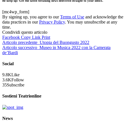
Be keep up! Get the latest breaking news delivered straight to your inbox.
[mc4wp_form]
By signing up, you agree to our
Terms of Use
and acknowledge the
data practices in our
Privacy Policy
. You may unsubscribe at any
time.
Condividi questo articolo
Facebook
Copy Link
Print
Articolo precedente
Utopia del Buongusto 2022
Articolo successivo
Museo in Musica 2022 con la Camerata
de’Bardi
Social
9.8K
Like
3.6K
Follow
35
Subscribe
Sostieni Teatrionline
News