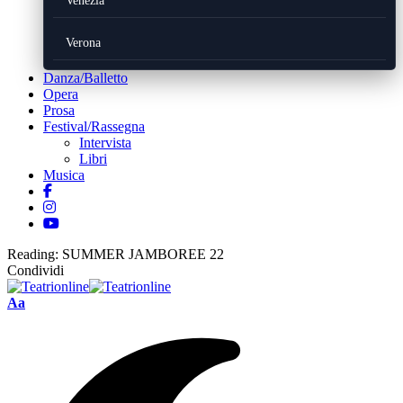
Venezia
Verona
Danza/Balletto
Opera
Prosa
Festival/Rassegna
Intervista
Libri
Musica
Reading:
SUMMER JAMBOREE 22
Condividi
Font
Aa
Resizer