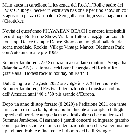
Main guest in cartellone la leggenda del Rock’n’Roll e padre del
Twist Chubby Checker in esclusiva nazionale per uno show unico il
3 agosto in piazza Garibaldi a Senigallia con ingresso a pagamento
(Ciaoticket)
Novità di quest’anno l’HAWAIIAN BEACH e ancora irresistibili
record hop, Burlesque Show, Walk-in Tattoo tatuaggi tradizionali
non stop, Dance Camp e Dance Show con i migliori ballerini della
scena mondiale, Rockin’ Village Vintage Market, Oldtimers Park
con Auto americane pre 1969
Summer Jamboree #22! Si iniziano a scaldare i motori a Senigallia
(Marche – AN) e si torna a celebrare l’energia del Rock’n’Roll
grazie alla “Hottest rockin’ holiday on Earth”!
Dal 30 luglio al 7 agosto 2022 si svolgerà la XXII edizione del
Summer Jamboree, il Festival Internazionale di musica e cultura
dell’America anni ’40 e ’50 più grande d’Europa.
Dopo un anno di stop forzato (il 2020) e l’edizione 2021 con tante
limitazioni e senza balli, ritornano finalmente al completo tutti gli
ingredienti per ricreare quella magia festivaliera che caratterizza il
Summer Jamboree. Ci saranno i grandi concerti ad ingresso gratuito
con la partecipazione di artisti internazionali in esclusiva per una line
up indimenticabile e finalmente il ritorno dei balli Swing e