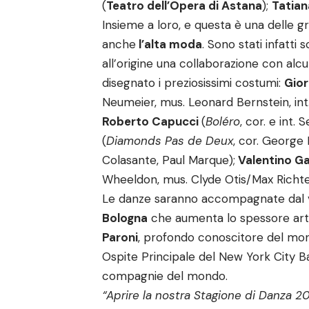
(
Teatro dell’Opera di Astana
);
Tatian
Insieme a loro, e questa è una delle g
anche
l’alta moda
. Sono stati infatti 
all’origine una collaborazione con alcu
disegnato i preziosissimi costumi:
Gio
Neumeier, mus. Leonard Bernstein, int. 
Roberto Capucci
(
Boléro
, cor. e int.
(
Diamonds Pas de Deux
, cor. George 
Colasante, Paul Marque);
Valentino G
Wheeldon, mus. Clyde Otis/Max Richter,
Le danze saranno accompagnate dal vi
Bologna
che aumenta lo spessore artis
Paroni
, profondo conoscitore del mond
Ospite Principale del New York City Ba
compagnie del mondo.
“Aprire la nostra Stagione di Danza 2