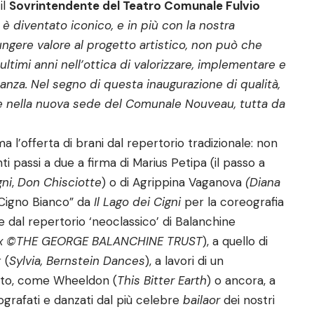
il
Sovrintendente del Teatro Comunale Fulvio
 è diventato iconico, e in più con la nostra
ngere valore al progetto artistico, non può che
 ultimi anni nell’ottica di valorizzare, implementare e
danza. Nel segno di questa inaugurazione di qualità,
e nella nuova sede del Comunale Nouveau, tutta da
l’offerta di brani dal repertorio tradizionale: non
 passi a due a firma di Marius Petipa (il passo a
gni
,
Don Chisciotte
) o di Agrippina Vaganova
(Diana
l “Cigno Bianco” da
Il Lago dei Cigni
per la coreografia
e dal repertorio ‘neoclassico’ di Balanchine
ux
©THE GEORGE BALANCHINE TRUST
), a quello di
 (
Sylvia, Bernstein Dances
), a lavori di un
sto, come Wheeldon (
This Bitter Earth
) o ancora, a
ografati e danzati dal più celebre
bailaor
dei nostri