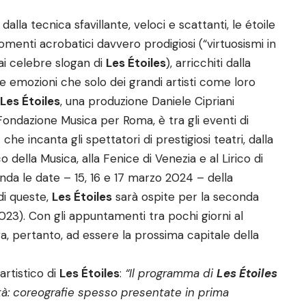
dalla tecnica sfavillante, veloci e scattanti, le étoile
menti acrobatici davvero prodigiosi (“virtuosismi in
ai celebre slogan di
Les Étoiles
), arricchiti dalla
le emozioni che solo dei grandi artisti come loro
Les Étoiles
, una produzione Daniele Cipriani
ondazione Musica per Roma, è tra gli eventi di
che incanta gli spettatori di prestigiosi teatri, dalla
 della Musica, alla Fenice di Venezia e al Lirico di
enda le date – 15, 16 e 17 marzo 2024 – della
di queste,
Les Étoiles
sarà ospite per la seconda
023). Con gli appuntamenti tra pochi giorni al
 pertanto, ad essere la prossima capitale della
artistico di
Les Étoiles
:
“Il programma di
Les Étoiles
tà: coreografie spesso presentate in prima