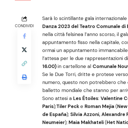
Sarà lo scintillante gala internazionale
Danza 2023 del Teatro Comunale di 
CONDIVIDI
nella città felsinea l’anno scorso, il ga
appuntamento fisso nella capitale, con
ormai un appuntamento immancabile 
l’attesa per le due rappresentazioni d
16.00)
in cartellone al
Comunale Nouv
Se le Due Torri, dritte e protese verso
numero, questo non potrebbero che esse
balletto mondiale che stanno per arriva
Sono attesi a
Les Étoiles
:
Valentine 
Paris
);
Tiler Peck
e
Roman Mejia
(
New 
de España
);
Silvia Azzoni, Alexandre
Neumeier
);
Maia Makhateli
(
Het Nati