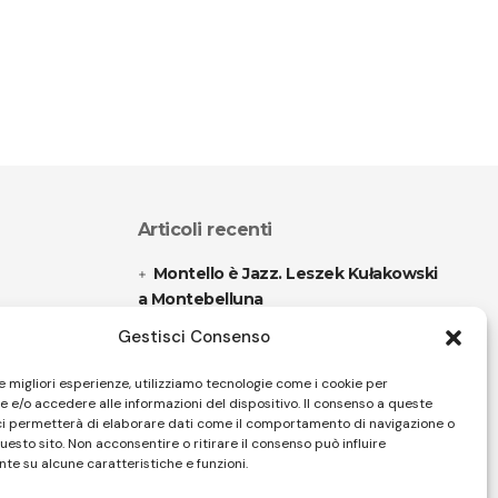
Articoli recenti
Montello è Jazz. Leszek Kułakowski
a Montebelluna
Gestisci Consenso
“Cico festival! Oltre 1500 spettatori
a Filadelfia
le migliori esperienze, utilizziamo tecnologie come i cookie per
 e/o accedere alle informazioni del dispositivo. Il consenso a queste
ci permetterà di elaborare dati come il comportamento di navigazione o
questo sito. Non acconsentire o ritirare il consenso può influire
Follow US
te su alcune caratteristiche e funzioni.