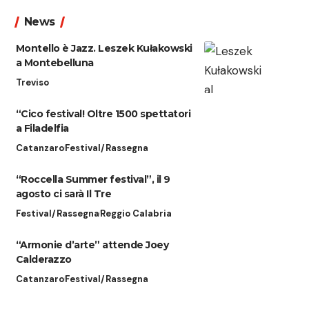
News
Montello è Jazz. Leszek Kułakowski
a Montebelluna
Treviso
“Cico festival! Oltre 1500 spettatori
a Filadelfia
Catanzaro
Festival/Rassegna
“Roccella Summer festival”, il 9
agosto ci sarà Il Tre
Festival/Rassegna
Reggio Calabria
“Armonie d’arte” attende Joey
Calderazzo
Catanzaro
Festival/Rassegna