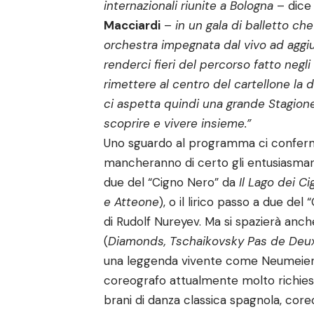
internazionali riunite a Bologna
– dice 
Macciardi
–
in un gala di balletto che
orchestra impegnata dal vivo ad aggiu
renderci fieri del percorso fatto negli
rimettere al centro del cartellone la 
ci aspetta quindi una grande Stagion
scoprire e vivere insieme.”
Uno sguardo al programma ci conferma 
mancheranno di certo gli entusiasmanti
due del “Cigno Nero” da
Il Lago dei Ci
e Atteone
), o il lirico passo a due de
di Rudolf Nureyev. Ma si spazierà anch
(
Diamonds, Tschaikovsky Pas de De
una leggenda vivente come Neumeier
coreografo attualmente molto richie
brani di danza classica spagnola, core