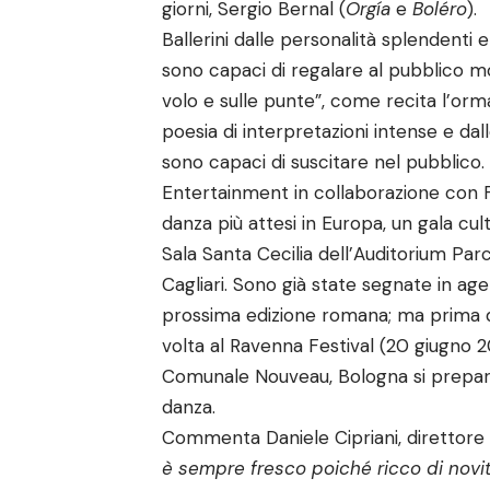
giorni, Sergio Bernal (
Org
í
a
e
Boléro
).
Ballerini dalle personalità splendenti e 
sono capaci di regalare al pubblico mo
volo e sulle punte”, come recita l’orm
poesia di interpretazioni intense e dal
sono capaci di suscitare nel pubblico.
Entertainment in collaborazione con F
danza più attesi in Europa, un gala cult 
Sala Santa Cecilia dell’Auditorium Parco
Cagliari. Sono già state segnate in ag
prossima edizione romana; ma prima 
volta al Ravenna Festival (20 giugno 2
Comunale Nouveau, Bologna si prepara,
danza.
Commenta Daniele Cipriani, direttore 
è sempre fresco poiché ricco di novi