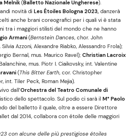
a Melnik
(
Balletto Nazionale Ungherese
).
randi novità di
Les Étoiles Bologna 2023,
danzerà
scelti anche brani coreografici per i quali vi è stata
ni tra i maggiori stilisti del mondo che ne hanno
rgio Armani
(
Bernstein Dances
, chor. John
Silvia Azzoni, Alexandre Riabko, Alessandro Frola);
 Sergio Bernal, mus. Maurico Ravel);
Christian Lacroix
Balanchine, mus. Piotr I. Ciaikovsky, int. Valentine
aravani
(
This Bitter Earth
, cor. Christopher
 int. Tiler Peck, Roman Mejia).
vo dall’
Orchestra del Teatro Comunale di
tico dello spettacolo. Sul podio ci sarà il
M° Paolo
o del balletto il quale, oltre a essere Direttore
llet dal 2014, collabora con étoile delle maggiori
023 con alcune delle più prestigiose étoiles