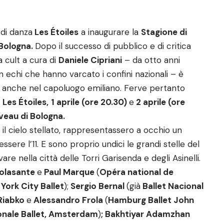
 di danza
Les Étoiles
a inaugurare la
Stagione di
Bologna.
Dopo il successo di pubblico e di critica
la cult a cura di
Daniele Cipriani
– da otto anni
 echi che hanno varcato i confini nazionali – è
anche nel capoluogo emiliano. Ferve pertanto
i
Les Étoiles,
1 aprile (ore 20.30)
e
2 aprile (ore
eau di Bologna.
 il cielo stellato, rappresentassero a occhio un
re l’11. E sono proprio undici le grandi stelle del
re nella città delle Torri Garisenda e degli Asinelli.
Colasante
e
Paul Marque
(
Opéra national de
York City Ballet
);
Sergio Bernal
(già
Ballet Nacional
 Riabko
e
Alessandro Frola
(
Hamburg Ballet John
onale Ballet, Amsterdam
)
; Bakhtiyar Adamzhan