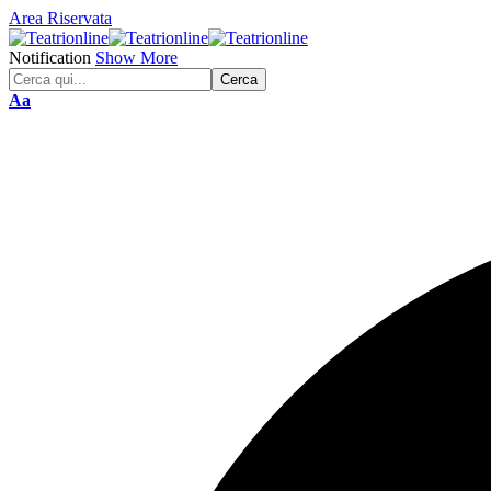
Area Riservata
Notification
Show More
Font
Aa
Resizer