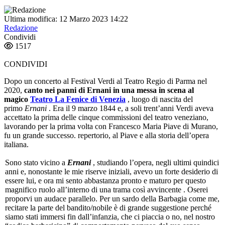
Ultima modifica: 12 Marzo 2023 14:22
Redazione
Condividi
1517
CONDIVIDI
Dopo un concerto al Festival Verdi al Teatro Regio di Parma nel
2020,
canto nei panni di Ernani in una messa in scena al
magico
Teatro La Fenice di Venezia
, luogo di nascita del
primo
Ernani
. Era il 9 marzo 1844 e, a soli trent’anni Verdi aveva
accettato la prima delle cinque commissioni del teatro veneziano,
lavorando per la prima volta con Francesco Maria Piave di Murano,
fu un grande successo. repertorio, al Piave e alla storia dell’opera
italiana.
Sono stato vicino a
Ernani
, studiando l’opera, negli ultimi quindici
anni e, nonostante le mie riserve iniziali, avevo un forte desiderio di
essere lui, e ora mi sento abbastanza pronto e maturo per questo
magnifico ruolo all’interno di una trama così avvincente . Oserei
proporvi un audace parallelo. Per un sardo della Barbagia come me,
recitare la parte del bandito/nobile è di grande suggestione perché
siamo stati immersi fin dall’infanzia, che ci piaccia o no, nel nostro