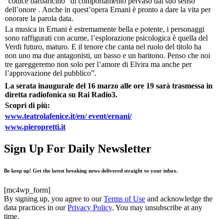
“codice barbaricino” di comportamento pervaso dal suo senso
dell’onore . Anche in quest’opera Ernani è pronto a dare la vita per
onorare la parola data.
La musica in Ernani è estremamente bella e potente, i personaggi
sono raffigurati con acume, l’esplorazione psicologica è quella del
Verdi futuro, maturo. E il tenore che canta nel ruolo del titolo ha
non uno ma due antagonisti, un basso e un baritono. Penso che noi
tre gareggeremo non solo per l’amore di Elvira ma anche per
l’approvazione del pubblico”.
La serata inaugurale del 16 marzo alle ore 19
sarà trasmessa in
diretta radiofonica su Rai
Radio3.
Scopri di più:
www.teatrolafenice.it/en/
event/ernani/
www.pieropretti.it
Sign Up For Daily Newsletter
Be keep up! Get the latest breaking news delivered straight to your inbox.
[mc4wp_form]
By signing up, you agree to our
Terms of Use
and acknowledge the
data practices in our
Privacy Policy
. You may unsubscribe at any
time.