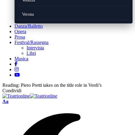
Venezia
Verona
Danza/Balletto
Opera
Prosa
Festival/Rassegna
Intervista
Libri
Musica
Reading:
Piero Pretti takes on the title role in Verdi’s
Condividi
Font
Aa
Resizer