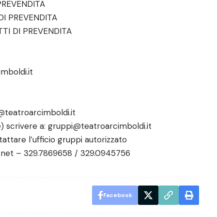
 PREVENDITA
 DI PREVENDITA
TTI DI PREVENDITA
mboldi.it
@teatroarcimboldi.it
 scrivere a: gruppi@teatroarcimboldi.it
attare l’ufficio gruppi autorizzato
o.net – 329.7869658 / 329.0945756
Facebook