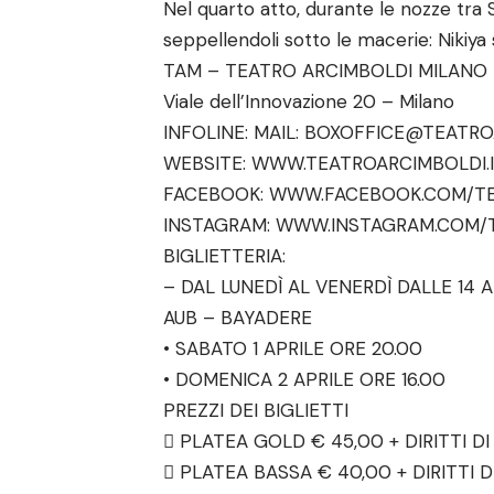
Nel quarto atto, durante le nozze tra So
seppellendoli sotto le macerie: Nikiya 
TAM – TEATRO ARCIMBOLDI MILANO
Viale dell’Innovazione 20 – Milano
INFOLINE: MAIL: BOXOFFICE@TEATRO
WEBSITE:
WWW.TEATROARCIMBOLDI.
FACEBOOK:
WWW.FACEBOOK.COM/TE
INSTAGRAM:
WWW.INSTAGRAM.COM/
BIGLIETTERIA:
– DAL LUNEDÌ AL VENERDÌ DALLE 14 A
AUB – BAYADERE
• SABATO 1 APRILE ORE 20.00
• DOMENICA 2 APRILE ORE 16.00
PREZZI DEI BIGLIETTI
 PLATEA GOLD € 45,00 + DIRITTI D
 PLATEA BASSA € 40,00 + DIRITTI 