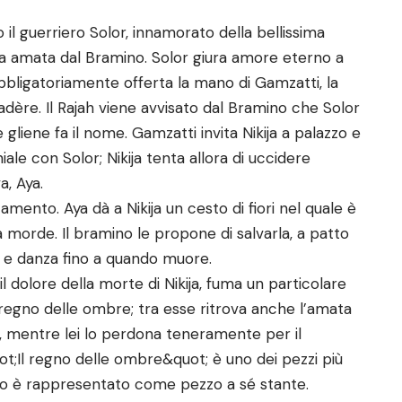
il guerriero Solor, innamorato della bellissima
lta amata dal Bramino. Solor giura amore eterno a
 obbligatoriamente offerta la mano di Gamzatti, la
ayadère. Il Rajah viene avvisato dal Bramino che Solor
liene fa il nome. Gamzatti invita Nikija a palazzo e
le con Solor; Nikija tenta allora di uccidere
a, Aya.
amento. Aya dà a Nikija un cesto di fiori nel quale è
morde. Il bramino le propone di salvarla, a patto
uta e danza fino a quando muore.
il dolore della morte di Nikija, fuma un particolare
 regno delle ombre; tra esse ritrova anche l’amata
na, mentre lei lo perdona teneramente per il
ot;Il regno delle ombre&quot; è uno dei pezzi più
sso è rappresentato come pezzo a sé stante.