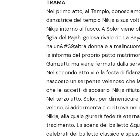
TRAMA
Nel primo atto, al Tempio, conosciamo 
danzatrice del tempio Nikija a sua vo
Nikija intorno al fuoco. A Solor viene
figlia del Rajah, gelosa rivale de La B
ha un&#39;altra donna e a malincuore g
la informa del proprio patto matrimonia
Gamzatti, ma viene fermata dalla serv
Nel secondo atto vi è la festa di fidanz
nascosto un serpente velenoso che la 
che lei accetti di sposarlo. Nikija rifi
Nel terzo atto, Solor, per dimenticare 
veleno, si addormenta e si ritrova nel
Nikija, alla quale giurerà fedeltà eter
tradimento. La scena del balletto &qu
celebrati del balletto classico e spe