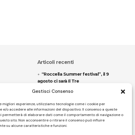
Articoli recenti
“Roccella Summer festival”, il 9
agosto ci sarà Il Tre
Gestisci Consenso
“Armonie d’arte” attende Joey
Calderazzo
le migliori esperienze, utilizziamo tecnologie come i cookie per
 e/o accedere alle informazioni del dispositivo. Il consenso a queste
ci permetterà di elaborare dati come il comportamento di navigazione o
questo sito. Non acconsentire o ritirare il consenso può influire
Follow US
te su alcune caratteristiche e funzioni.