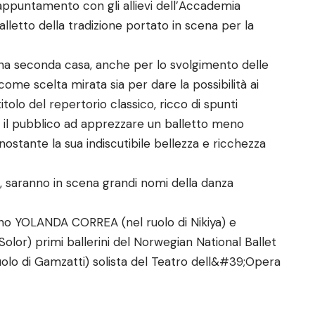
l’appuntamento con gli allievi dell’Accademia
lletto della tradizione portato in scena per la
a seconda casa, anche per lo svolgimento delle
ome scelta mirata sia per dare la possibilità ai
titolo del repertorio classico, ricco di spunti
are il pubblico ad apprezzare un balletto meno
onostante la sua indiscutibile bellezza e ricchezza
vi, saranno in scena grandi nomi della danza
anno YOLANDA CORREA (nel ruolo di Nikiya) e
or) primi ballerini del Norwegian National Ballet
o di Gamzatti) solista del Teatro dell&#39;Opera