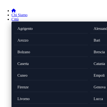
Chi Siamo
Città
Agrigento
Alessand
Arezzo
Bari
Bolzano
Brescia
Caserta
Catania
Cuneo
Empoli
Firenze
Genova
Livorno
Lucca