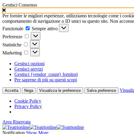
Gestisci Consenso
Per fornire le migliori esperienze, utilizziamo tecnologie come i cooki
comportamento di navigazione o ID unici su questo sito. Non acconsenti
Funzionale
Funzionale
Sempre attivo
Preferenze
Preferenze
Statistiche
Statistiche
Marketing
Marketing
Gestisci opzioni
Gestisci servizi
Gestisci {vendor_count} fornitori
Per saperne di più su questi scopi
Visuali
Accetta
Nega
Visualizza le preferenze
Salva preferenze
Cookie Policy
Privacy Policy
Area Riservata
Notification
Show More