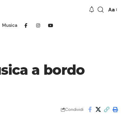
Aa
Font
Resizer
Musica
usica a bordo
Condividi