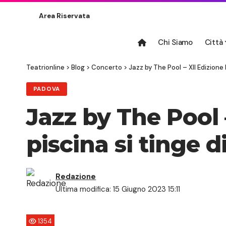
Area Riservata
Chi Siamo
Città
Teatrionline
>
Blog
>
Concerto
>
Jazz by The Pool – XII Edizione
PADOVA
Jazz by The Pool 
piscina si tinge d
Redazione
Ultima modifica: 15 Giugno 2023 15:11
1354