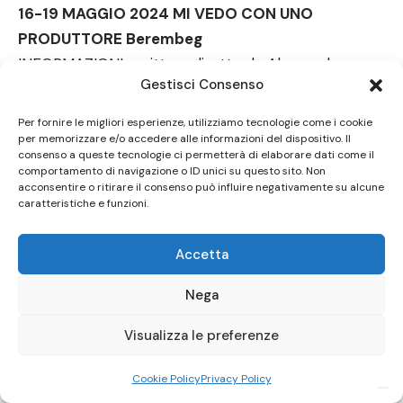
16-19 MAGGIO 2024 MI VEDO CON UNO
PRODUTTORE Berembeg
INFORMAZIONI scritto e diretto da Alessandro
Gestisci Consenso
Carvaruso, con Alessandra De Pascalis, Francesco
Lappano e Giovanni Zappalorto
Per fornire le migliori esperienze, utilizziamo tecnologie come i cookie
DESCRIZIONE DEL CONTENUTO Alessandra De
per memorizzare e/o accedere alle informazioni del dispositivo. Il
consenso a queste tecnologie ci permetterà di elaborare dati come il
Pascalis interpreta 5 personaggi che parlano dello
comportamento di navigazione o ID unici su questo sito. Non
acconsentire o ritirare il consenso può influire negativamente su alcune
stesso argomento: l’atteggiamento degli uomini di
caratteristiche e funzioni.
fronte alla possibilità di una relazione. Marta: Una
donna nervosa e frustrata, stile professoressa di
Accetta
inglese anni ‘80. Jessica: Romana di borgata,
frequenta la palestra e trova avventure molto
Nega
particolari con altrettanti frequentatori di palestre.
Visualizza le preferenze
Ludmila: Russa. È in Italia per cercare l’amore ma si
scontra con la realtà che qui gli uomini sono difficili
Cookie Policy
Privacy Policy
da staccare dalla madre. Teresa: anziana umbra