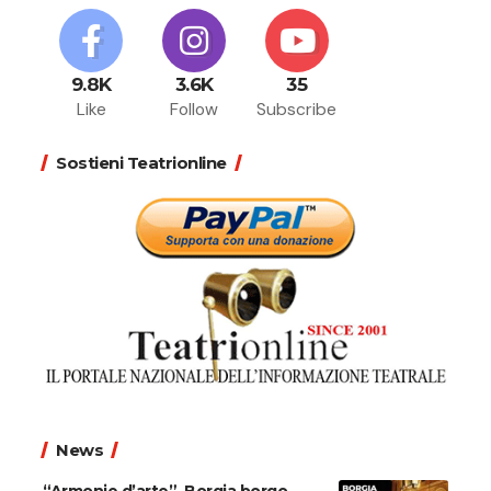
9.8K
3.6K
35
Like
Follow
Subscribe
Sostieni Teatrionline
News