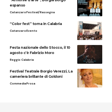
“Armonie d’arte”, Borgia borgo
espanso
Catanzaro
Festival/Rassegna
“Color fest” torna in Calabria
Catanzaro
Evento
Festa nazionale dello Stocco, il 10
agosto c’è Fabrizio Moro
Reggio Calabria
Festival Teatrale Borgio Verezzi, La
cameriera brillante di Goldoni
Commedia
Prosa