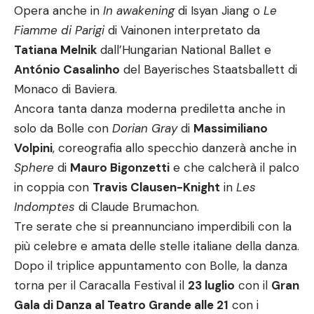
Opera anche in
In awakening
di Isyan Jiang o
Le
Fiamme di Parigi
di Vainonen interpretato da
Tatiana Melnik
dall’Hungarian National Ballet e
António Casalinho
del Bayerisches Staatsballett di
Monaco di Baviera.
Ancora tanta danza moderna prediletta anche in
solo da Bolle con
Dorian Gray
di
Massimiliano
Volpini
, coreografia allo specchio danzerà anche in
Sphere
di
Mauro Bigonzetti
e che calcherà il palco
in coppia con
Travis Clausen-Knight
in
Les
Indomptes
di Claude Brumachon.
Tre serate che si preannunciano imperdibili con la
più celebre e amata delle stelle italiane della danza.
Dopo il triplice appuntamento con Bolle, la danza
torna per il Caracalla Festival il
23 luglio
con il
Gran
Gala di Danza al Teatro Grande alle 21
con i