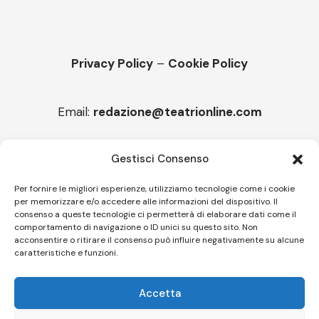
Privacy Policy
–
Cookie Policy
Email:
redazione@teatrionline.com
Articoli recenti
Gestisci Consenso
“Armonie d’arte”, Borgia borgo espanso
Per fornire le migliori esperienze, utilizziamo tecnologie come i cookie
per memorizzare e/o accedere alle informazioni del dispositivo. Il
“Color fest” torna in Calabria
consenso a queste tecnologie ci permetterà di elaborare dati come il
comportamento di navigazione o ID unici su questo sito. Non
acconsentire o ritirare il consenso può influire negativamente su alcune
caratteristiche e funzioni.
Follow US
Accetta
© A.C.I.D.I. Associazione Culturale Informazione Diffusione Innovazione
APS - Codice Fiscale 94310120483 - Via Jacopo Nardi 21 - 50132