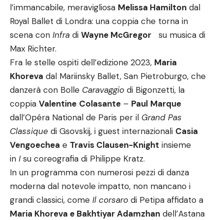
l’immancabile, meravigliosa
Melissa Hamilton
dal
Royal Ballet di Londra: una coppia che torna in
scena con
Infra
di
Wayne McGregor
su musica di
Max Richter.
Fra le stelle ospiti dell’edizione 2023,
Maria
Khoreva
dal Mariinsky Ballet, San Pietroburgo, che
danzerà con Bolle
Caravaggio
di Bigonzetti, la
coppia
Valentine
Colasante
–
Paul
Marque
dall’Opéra National de Paris per il
Grand Pas
Classique
di Gsovskij, i guest internazionali
Casia
Vengoechea
e
Travis Clausen-Knight
insieme
in
I
su coreografia di Philippe Kratz.
In un programma con numerosi pezzi di danza
moderna dal notevole impatto, non mancano i
grandi classici, come
Il corsaro
di Petipa affidato a
Maria Khoreva e Bakhtiyar Adamzhan
dell’Astana