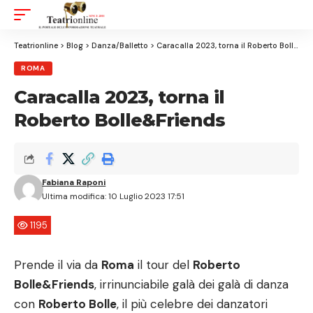
Aa
Font
Resizer
Teatrionline
>
Blog
>
Danza/Balletto
>
Caracalla 2023, torna il Roberto Bolle&Friends
ROMA
Caracalla 2023, torna il
Roberto Bolle&Friends
Fabiana Raponi
Ultima modifica: 10 Luglio 2023 17:51
1195
Prende il via da
Roma
il tour del
Roberto
Bolle&Friends
, irrinunciabile galà dei galà di danza
con
Roberto Bolle
, il più celebre dei danzatori