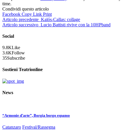
time.
Condividi questo articolo
Facebook
Copy Link
Print
Articolo precedente
Kalós-Callas: collage
Articolo successivo
Lucio Battisti rivive con la 10HPband
Social
9.8K
Like
3.6K
Follow
35
Subscribe
Sostieni Teatrionline
News
“Armonie d’arte”, Borgia borgo espanso
Catanzaro
Festival/Rassegna