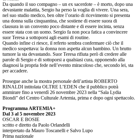
Da quando il suo compagno – un ex sacerdote – è morto, dopo una
devastante malattia, Sergio ha perso la voglia di vivere. Una sera,
nel suo studio medico, ben oltre l’orario di ricevimento si presenta
una donna sulla cinquantina, che sostiene di essere suora di
clausura in un convento poco distante e di essere incinta, senza
essere stata con un uomo. Sergio fa non poca fatica a convincere
suor Teresa a sottoporsi agli esami di routine.
Quando infine ci riesce, il referto sembra confermare ciò che il
medico sospettava: la donna non aspetta alcun bambino. Un brutto
tumore la sta devastando. Suor Teresa rifiuta però di credere alle
parole di Sergio e di sottoporsi a qualsiasi cura, opponendo alla
diagnosi la propria fede nell’evento miracoloso che, secondo lei, sta
per accadere.
Prosegue anche la mostra personale dell’artista ROBERTO
RINALDI intitolata OLTRE L’EDEN che il pubblico potrà
ammirare fino a venerdì 26 novembre 2023 nella “Sala Lydia
Biondi” del Centro Culturale Artemia, prima e dopo ogni spettacolo.
Programma ARTEMIA+
Dal 3 al 5 novembre 2023
OSCAR E BOSIE
scritto e diretto da Paolo Orlandelli
interpretato da Mauro Toscanelli e Salvo Lupo
Prima nazionale