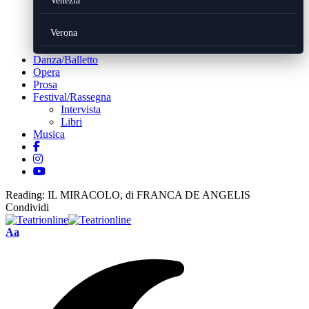
Venezia
Verona
Danza/Balletto
Opera
Prosa
Festival/Rassegna
Intervista
Libri
Musica
Reading:
IL MIRACOLO, di FRANCA DE ANGELIS
Condividi
Font
Aa
Resizer