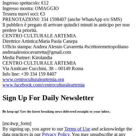
Ingresso spettacolo: €12
Ingresso mostra: OMAGGIO
Tessera nuovi soci: €3
PRENOTAZIONI: 334 1598407 (anche WhatsApp e/o SMS)
Il pubblico è pregato di arrivare quindici minuti in anticipo per non
perdere la priorità.
CENTRO CULTURALE ARTEMIA
Direttrice Artistica:Maria Paola Canepa
Ufficio stampa: Andrea Alessio Cavarretta #scrittoremetropolitano
andreaalessiocavarretta@gmail.com
Media Partner: Kirolandia
CENTRO CULTURALE ARTEMIA
Via Amilcare Cucchini, 38 – 00149 Roma
Info line: +39 334 159 8407
www.centroculturaleartemia.org
www.facebook.com/centroculturaleartemia
Sign Up For Daily Newsletter
Be keep up! Get the latest breaking news delivered straight to your inbox.
[mc4wp_form]
By signing up, you agree to our
Terms of Use
and acknowledge the
data practices in our
Privacy Policy
. You may unsubscribe at any