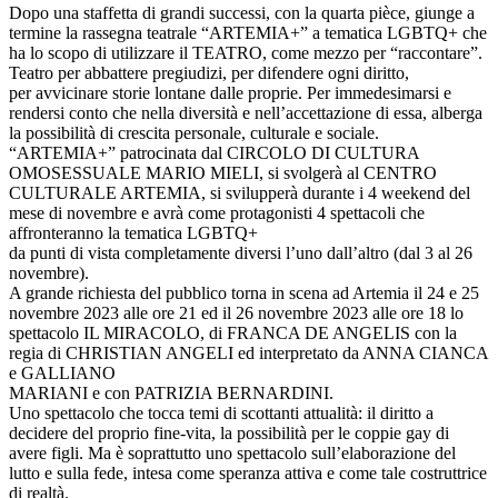
Dopo una staffetta di grandi successi, con la quarta pièce, giunge a
termine la rassegna teatrale “ARTEMIA+” a tematica LGBTQ+ che
ha lo scopo di utilizzare il TEATRO, come mezzo per “raccontare”.
Teatro per abbattere pregiudizi, per difendere ogni diritto,
per avvicinare storie lontane dalle proprie. Per immedesimarsi e
rendersi conto che nella diversità e nell’accettazione di essa, alberga
la possibilità di crescita personale, culturale e sociale.
“ARTEMIA+” patrocinata dal CIRCOLO DI CULTURA
OMOSESSUALE MARIO MIELI, si svolgerà al CENTRO
CULTURALE ARTEMIA, si svilupperà durante i 4 weekend del
mese di novembre e avrà come protagonisti 4 spettacoli che
affronteranno la tematica LGBTQ+
da punti di vista completamente diversi l’uno dall’altro (dal 3 al 26
novembre).
A grande richiesta del pubblico torna in scena ad Artemia il 24 e 25
novembre 2023 alle ore 21 ed il 26 novembre 2023 alle ore 18 lo
spettacolo IL MIRACOLO, di FRANCA DE ANGELIS con la
regia di CHRISTIAN ANGELI ed interpretato da ANNA CIANCA
e GALLIANO
MARIANI e con PATRIZIA BERNARDINI.
Uno spettacolo che tocca temi di scottanti attualità: il diritto a
decidere del proprio fine-vita, la possibilità per le coppie gay di
avere figli. Ma è soprattutto uno spettacolo sull’elaborazione del
lutto e sulla fede, intesa come speranza attiva e come tale costruttrice
di realtà.