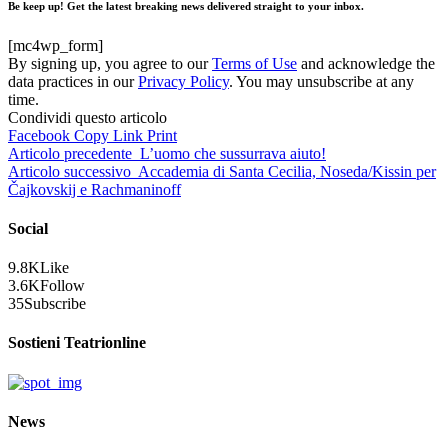
Be keep up! Get the latest breaking news delivered straight to your inbox.
[mc4wp_form]
By signing up, you agree to our
Terms of Use
and acknowledge the
data practices in our
Privacy Policy
. You may unsubscribe at any
time.
Condividi questo articolo
Facebook
Copy Link
Print
Articolo precedente
L’uomo che sussurrava aiuto!
Articolo successivo
Accademia di Santa Cecilia, Noseda/Kissin per
Čajkovskij e Rachmaninoff
Social
9.8K
Like
3.6K
Follow
35
Subscribe
Sostieni Teatrionline
News