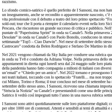
razzismo.
Lo sfondo comico-satirico è quello preferito de I Sansoni, ma non hann
un insegnamento, anche se recondito o apparentemente nascosto, c’è se
vita professionale con il debutto a teatro del loro primo spettacolo “Fr
sold-out; tour che li porta a riempire il calendario eventi nella loro S
Pescara, che riscuotono un grande successo di critica e pubblico. Ne
puntate di “Paperissima Sprint” in onda su Canale5. Nella primavera 
Desolate” in onda su Canale5 con Paolo Bonolis, conducono in stream
settimanale “Top5 – Ciao Darwin”. Nel mese di settembre dello stesso a
Castrocaro” condotta da Belen Rodriguez e Stefano De Martino in dir
Nel 2021 vengono chiamati da Sky Italia per condurre una rubrica quo
in onda su Tv8 e condotto da Adriana Volpe. Nella primavera dello s
appuntamenti in diretta ogni lunedì sera dal 24 maggio sulle loro piatt
della pandemia hanno fatto compagnia a milioni di italiani con diversi
un’email” e “Chiedo per un amico”. Nel 2022 tornano e proseguono l’av
nei teatri italiani, toccando con lo spettacolo “Fratelli… ma non troppo!
cui Milano, Torino e Roma; il tour concluso nel mese di settembre ha r
settembre dello stesso anno, I Sansoni, ricevono una chiamata importan
“Striscia la Notizia” su Canale5 e presentandoli come una delle princi
Satirico li vedrà così impegnati tutto l’anno in una nuova rubrica settim
I Sansoni sono attivi quotidianamente sulle loro piattaforme digitali
per oltre 1000 ore di contenuti. Attenti e sensibili ai temi di attualità e