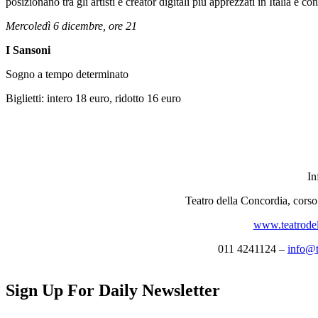
posizionano tra gli artisti e creator digitali più apprezzati in Italia e c
Mercoledì 6 dicembre, ore 21
I Sansoni
Sogno a tempo determinato
Biglietti: intero 18 euro, ridotto 16 euro
In
Teatro della Concordia, cors
www.teatrodel
011 4241124 –
info@t
Sign Up For Daily Newsletter