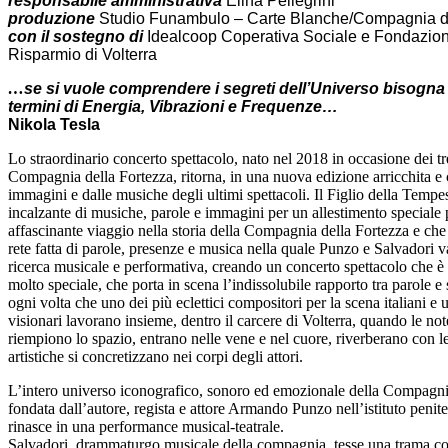
responsabile amministrativa
Elina Pellegrini
produzione
Studio Funambulo – Carte Blanche/Compagnia de
con il sostegno di
Idealcoop Coperativa Sociale e Fondazio
Risparmio di Volterra
…
se si vuole comprendere i segreti dell’Universo bisogna
termini di Energia, Vibrazioni e Frequenze…
Nikola Tesla
Lo straordinario concerto spettacolo, nato nel 2018 in occasione dei tr
Compagnia della Fortezza, ritorna, in una nuova edizione arricchita e 
immagini e dalle musiche degli ultimi spettacoli. Il Figlio della Tempe
incalzante di musiche, parole e immagini per un allestimento special
affascinante viaggio nella storia della Compagnia della Fortezza e che 
rete fatta di parole, presenze e musica nella quale Punzo e Salvadori v
ricerca musicale e performativa, creando un concerto spettacolo che è
molto speciale, che porta in scena l’indissolubile rapporto tra parole e
ogni volta che uno dei più eclettici compositori per la scena italiani e u
visionari lavorano insieme, dentro il carcere di Volterra, quando le no
riempiono lo spazio, entrano nelle vene e nel cuore, riverberano con le
artistiche si concretizzano nei corpi degli attori.
L’intero universo iconografico, sonoro ed emozionale della Compagni
fondata dall’autore, regista e attore Armando Punzo nell’istituto penite
rinasce in una performance musical-teatrale.
Salvadori, drammaturgo musicale della compagnia, tesse una trama c