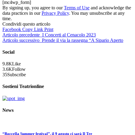
[mc4wp_form]
By signing up, you agree to our
Terms of Use
and acknowledge the
data practices in our
Privacy Policy
. You may unsubscribe at any
time.
Condividi questo articolo
Facebook
Copy Link
Print
Articolo precedente
I Concerti al Cenacolo 2023
Articolo successivo
Prende il via la rassegna “A Sipario Aperto
Social
9.8K
Like
3.6K
Follow
35
Subscribe
Sostieni Teatrionline
News
“Roccella Summer festival”, il 9 agosto ci sarà Il Tre