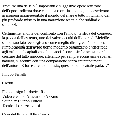
Tradurre una delle più importanti e suggestive opere letterarie
dell’epoca odierna dove centinaia e centinaia di pagine descrivono
in maniera impareggiabile il mondo del mare e tutto il richiamo del
più profondo mistero in una narrazione teatrale che sublimi e
sintetizzi.
Certamente, al di là del confronto con l’ignoto, la sfida del coraggio,
la pazzia dell’estremo, uno dei valori occulti dell’opera di Melville
sta nel suo lato ecologista o come meglio dire ‘green’ ante litteram;
l’implacabilità dell’avido uomo moderno organizzato a tener fede
agli ordini del capitalismo che ‘caccia’ senza pietà e senza morale
creature del tutto innocue, alterando per sempre ecosistemi e scenari
naturali, si scontra con una compassione senza fraintendimenti
dell’autore. E forse anche di questo, questa opera teatrale parla…”
Filippo Frittelli
Crediti
Photo design Ludovica Rio
Video creation Alessandro Azzario
Sound fx Filippo Frittelli
Tecnica Lorenzo Latini
Casa del Popolo Il Progresso