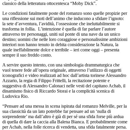
classico della letteratura ottocentesca “Moby Dick”.
Le condizioni fatalmente poste del romanzo sono quelle propizie per
una riflessione sui moti dell’animo che inducono a sfidare l’ignoto:
la sete d’avventura, l’avidità, l’ossessione che ineluttabilmente si
trasforma in follia. L’intenzione è quella di far parlare l’autore
attraverso tre personaggi, uniti sul ponte di una nave da un unico
destino; uomini che nelle loro coraggiose e personalissime ambizioni
interiori non hanno tenuto in debita considerazione la Natura, la
quale ineffabilmente dolce e terribile – ieri come oggi – presenta
sempre il suo freddo conto.
A servire questo intento, con una simbologia drammaturgica che
vuol tenere fede all’opera originale, attraverso l’utilizzo di oggetti
iconografici e video realizzati ad hoc dall’artista torinese Alessandro
Azzario, la regia di Filippo Frittelli, la recitazione potente e
suggestiva di Alessandro Calonaci nelle vesti del capitano Achab, il
dinamismo fisico di Riccardo Storai e la complicità scenica di
Ludovica Rio.
“Pensare ad una messa in scena ispirata dal romanzo Melville, per la
sua classicità da un lato potrebbe far pensare ad un ‘nulla di
sorprendente’ ma dall’altro è già di per sé una sfida forse più ardua
di quella di dare la caccia alla Balena Bianca. E probabilmente come
per Achab, nella folle ricerca di vendetta, una sfida fatalmente persa.