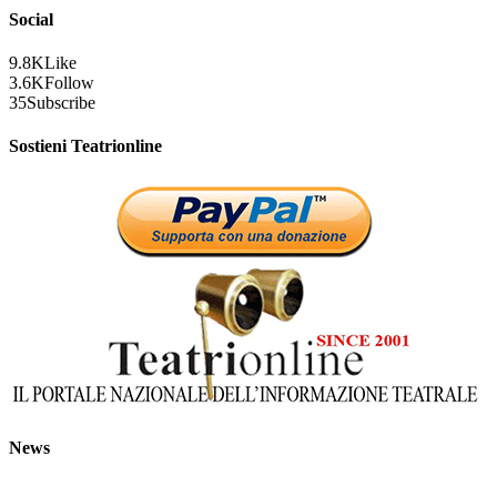
Social
9.8K
Like
3.6K
Follow
35
Subscribe
Sostieni Teatrionline
News